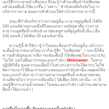
เองรู้สึกกระหายน้ำเสียก่อน ถึงจะรู้ว่าตัวเองดื่มน้ำไม่เพียงพอ
แล้วค่อยดื่มน้ำให้มากขึ้น ) "เพราะ" สำรับคนที่จริงจังในการ
บริหารร่างกาย คุณควรทำตัวเองให้ห่างไกลจากอาการนี้
ขณะที่กำลังบริหารร่างกายอยู่นั้น เราอาจสูญเสียน้ำได้ถึง
100 ออนซ์ผ่านทางเหงื่อที่ไหลออกมา แต่ปัญหาคือ ร่างกาย
สามารถดูดซึมน้ำกลับเข้ามาชดเชยส่วนที่สูญเสียน้ำนั้น ( คือ
100 ออนซ์ ) ได้เพียง 30 ออนซ์เทานั้น
ความรู้นี้ ทำให้เรารู้ว่าในขณะที่ออกกำลังอยู่นั้น แม้ว่าเรา
จะดื่มน้ำมากขนาดไหน เราก็จะรู้สึก "ไม่เพียงพอ" / และนี่ก็คือ
ความสำคัญของการที่เราจะต้องดื่มน้ำให้เพียงพอในระหว่างวัน
"ไม่ใช่" แค่ไปดื่มมากๆขณะออกกำลัง (
Webmaster
- ในทาง
ปฏิบัติก็คือ คุณควรนจะดื่มน้ำในช่วงระหว่างวันให้มากๆ ไม่ใช่
คิดว่าจะเอาไว้ดื่มมากๆเฉพาะตอนออกกำลังเท่านั้น เหตุผลก็คือ
ขณะออกกำลังกาย ร่างกายสามารถดูดซึมน้ำกลับมาชดเชย
ส่วนที่หายไป ( จากการเสียเหงื่อ ) ได้เพียง 30% เท่านั้น - เราก็
เลยรู้สึกกระหายน้ำตลอด ( ในขณะออกกำลัง ) แม้ว่าจะพยายาม
ดื่มน้ำให้มากแล้ว )
การดื่มน้ำมากขึ้น มีผลต่อการลดน้ำหนักตัว !