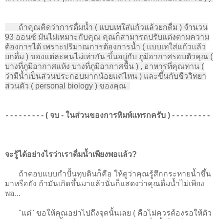
ถ้าคุณคิดว่าการดื่มน้ำ ( แบบเทใส่แก้วแล้วยกดื่ม ) จำนวน
93 ออนซ์ มันไม่เหมาะกับคุณ คุณก็สามารถปรับแต่งตามความ
ต้องการได้ เพราะปริมาณการต้องการน้ำ ( แบบเทใส่แก้วแล้ว
ยกดื่ม ) ของแต่ละคนไม่เท่ากัน ขึ้นอยู่กับ ภูมิอากาศรอบตัวคุณ (
บางที่ภูมิอากาศแห้ง บางที่ภูมิอากาศชื้น ) , อาหารที่คุณทาน (
ว่ามีน้ำเป็นส่วนประกอบมากน้อยแค่ไหน ) และขึ้นกับชีววิทยา
ส่วนตัว ( personal biology ) ของคุณ
- - - - - - - - - ( จบ - ในส่วนของการพิมพ์แทรกครับ ) - - - - - - - - -
จะรู้ได้อย่างไรว่าเราดื่มน้ำเพียงพอแล้ว?
ถ้าตอบแบบกำปั้นทุบดินก็คือ ให้ดูว่าคุณรู้สึกกระหายน้ำขึ้น
มาหรือยัง ถ้ามันเกิดขึ้นมาแล้วนั่นก็แสดงว่าคุณดื่มน้ำไม่เพียง
พอ...
"แต่" ขอให้คุณอย่าไปถึงจุดนั้นเลย ( คือไม่ควรต้องรอให้ตัว