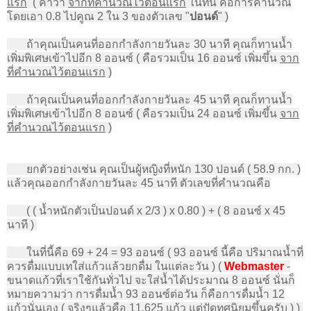
แรก
( คำว่า
จากที่คำนวณไว้ตอนแรก
ในที่นี้ คือการคำนวณ
โดยเอา
0.8 ไปคูณ 2 ใน 3 ของตัวเลข "
ปอนด์
"
)
ถ้าคุณเป็นคนที่ออกกำลังกายวันละ 30 นาที คุณก็ทานน้ำ
เพิ่มพิเศษเข้าไปอีก 8 ออนซ์ ( คือรวมเป็น 16 ออนซ์ เพิ่มขึ้น
จาก
ที่คำนวณไว้ตอนแรก
)
ถ้าคุณเป็นคนที่ออกกำลังกายวันละ 45 นาที คุณก็ทานน้ำ
เพิ่มพิเศษเข้าไปอีก 8 ออนซ์ ( คือรวมเป็น 24 ออนซ์ เพิ่มขึ้น
จาก
ที่คำนวณไว้ตอนแรก
)
ยกตัวอย่างเช่น คุณเป็นผู้หญิงที่หนัก 130 ปอนด์ ( 58.9 กก. )
แล้วคุณออกกำลังกายวันละ 45 นาที ตัวเลขที่คำนวณคือ
( ( น้ำหนักตัวเป็นปอนด์ x 2/3 ) x 0.80 ) + ( 8 ออนซ์ x 45
นาที )
ในที่นี้คือ 69 + 24 = 93 ออนซ์ ( 93 ออนซ์ นี้คือ ปริมาณน้ำที่
ควรดื่มแบบเทใส่แก้วแล้วยกดื่ม ในแต่ละวัน )
(
Webmaster
-
ขนาดแก้วที่เราใช้กันทั่วไป จะใส่น้ำได้ประมาณ 8 ออนซ์ นั่นก็
หมายความว่า การดื่มน้ำ 93 ออนซ์ต่อวัน ก็คือการดื่มน้ำ 12
แก้วนั่นเอง ( จริงๆแล้วคือ 11.625 แก้ว แต่ปัดทศนิยมขึ้นครับ ) )