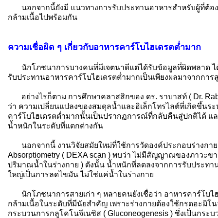
นอกจากนี้ยังมี แนวทางการรับประทานอาหารสำหรับผู้ที่ต้อง
กล้ามเนื้อไปพร้อมกัน
ความเชื่อผิด ๆ เกี่ยวกับอาหารคาร์โบไฮเดรตต่ำมาก
นักโภชนาการบางคนที่มีเจตนาดีแต่ได้รับข้อมูลที่ผิดพลาด ได้อ
รับประทานอาหารคาร์โบไฮเดรตต่ำมากเป็นเพียงผลมาจากการสูญ
อย่างไรก็ตาม การศึกษาคลาสสิกของ ดร. ราบาสท์ ( Dr. Rabas
ว่า ความเปลี่ยนแปลงของสมดุลน้ำและอิเล็กโทรไลต์ที่เกิดขึ้
คาร์โบไฮเดรตต่ำมากนั้นเป็นปรากฏการณ์ที่กลับคืนสู่ปกติได้ แ
น้ำหนักในระดับที่แตกต่างกัน
นอกจากนี้ งานวิจัยสมัยใหม่ที่ใช้การวัดองค์ประกอบร่างกาย
Absorptiometry ( DEXA scan ) พบว่า ไม่มีสัญญาณของภาวะขาด
ปริมาณน้ำในร่างกาย ) ดังนั้น น้ำหนักที่ลดลงจากการรับประท
ใหญ่เป็นการลดไขมัน ไม่ใช่แค่น้ำในร่างกาย
นักโภชนาการสายเก่า ๆ หลายคนยังเชื่อว่า อาหารคาร์โบไฮ
กล้ามเนื้อในระดับที่มีนัยสำคัญ เพราะร่างกายต้องใช้กรดอะมิโ
กระบวนการกลูโคโนจีเนซิส ( Gluconeogenesis ) ซึ่งเป็นกระบ