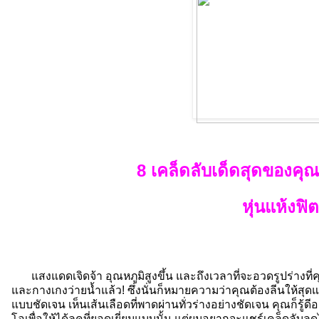
8 เคล็ดลับเด็ดสุดของคุ
หุ่นแห้งฟิ
แสงแดดเจิดจ้า อุณหภูมิสูงขึ้น และถึงเวลาที่จะอวดรูปร่างที่
และกางเกงว่ายน้ำแล้ว! ซึ่งนั่นก็หมายความว่าคุณต้องลีนให้สุดแ
แบบชัดเจน เห็นเส้นเลือดที่พาดผ่านทั่วร่างอย่างชัดเจน คุณก็รู
โอเพื่อให้ได้ลุคที่ยอดเยี่ยมแบบนั้น แต่ผมอยากจะแชร์เคล็ดลับ