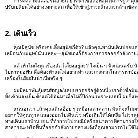
การติดตามแคลอรี่คือวิธีเดียวที่น่าเชื่อถือที่สุดในการรู้ว่า
ปรับเปลี่ยนได้อย่างเหมาะสม เพื่อให้เข้าสู่ภาวะลีนและกล้ามชัดต
2. เดินเร็ว
คุณมีสุนัข หรือเคยเลี้ยงสุนัขกี่ตัว? แล้วคุณพามันเดินบ่อยแค่
เหมือนกับมนุษย์นั่นแหละ—สุนัขเองก็ต้องการการออกกำลังกายเป
แล้วทำไมถึงพูดเรื่องสัตว์เลี้ยงอยู่ล่ะ? ใจเย็น ๆ ฟังก่อนคร
ไปหาหมอฟัน คือต้องทำแต่ไม่อยากทำ และเก่งมากในการหาข้ออ้าง
เครื่องในยิมมันน่าเบื่อจริง ๆ
ผมมีหมาพันธุ์ผสมพิทบูล/แลบบราดอร์อยู่ตัวหนึ่ง เราตั้งชื่อ
ทั้งเช้าและเย็น ตั้งแต่ได้มันมาเมื่อไม่กี่ปีก่อน เพราะแบบนี้ ผมก
แน่นอนว่า...ถ้าคุณเดินเอื่อย ๆ เหมือนเต่าคลาน มันก็จะไม่เผา
อยากให้คุณทุกคนลองออกไปเดินเร็ว หรือเดินให้ได้เหงื่อ ไม่ว่า
ทางเดินแถวบ้าน เช่น ที่ทำการไปรษณีย์หรือธนาคารที่สามารถใ
สาธารณะหรือพื้นที่ออกกำลังกายกลางแจ้งที่คุณสามารถไปใช้ได