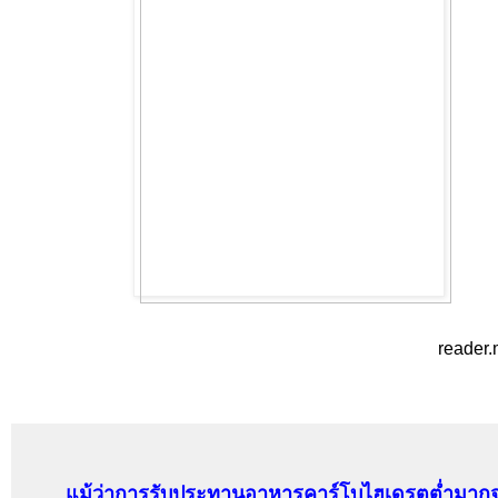
reader
แม้ว่าการรับประทานอาหารคาร์โบไฮเดรตต่ำมากจะเ