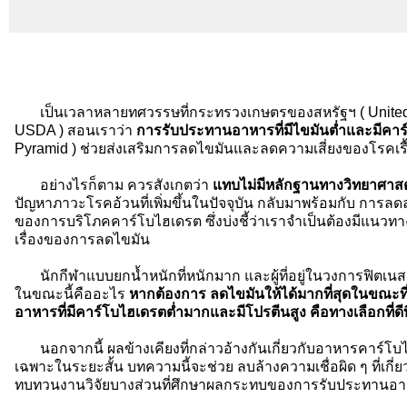
เป็นเวลาหลายทศวรรษที่กระทรวงเกษตรของสหรัฐฯ ( United St
USDA ) สอนเราว่า
การรับประทานอาหารที่มีไขมันต่ำและมีคาร
Pyramid ) ช่วยส่งเสริมการลดไขมันและลดความเสี่ยงของโรคเรื้
อย่างไรก็ตาม ควรสังเกตว่า
แทบไม่มีหลักฐานทางวิทยาศาสตร
ปัญหาภาวะโรคอ้วนที่เพิ่มขึ้นในปัจจุบัน กลับมาพร้อมกับ การล
ของการบริโภคคาร์โบไฮเดรต ซึ่งบ่งชี้ว่าเราจำเป็นต้องมีแ
เรื่องของการลดไขมัน
นักกีฬาแบบยกน้ำหนักที่หนักมาก และผู้ที่อยู่ในวงการฟิตเนส รู้อ
ในขณะนี้คืออะไร
หากต้องการ ลดไขมันให้ได้มากที่สุดในขณะที
อาหารที่มีคาร์โบไฮเดรตต่ำมากและมีโปรตีนสูง คือทางเลือกที่ดีที
นอกจากนี้ ผลข้างเคียงที่กล่าวอ้างกันเกี่ยวกับอาหารคาร์โบไ
เฉพาะในระยะสั้น บทความนี้จะช่วย ลบล้างความเชื่อผิด ๆ ที่เกี่
ทบทวนงานวิจัยบางส่วนที่ศึกษาผลกระทบของการรับประทานอาห