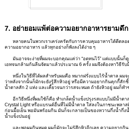
7. อย่ายอมแพ้ต่อความอยากอาหารยามดึ
หลายคนในพวกเราเคร่งครัดกับการควบคุมอาหารได้ดีตลอดทั้ง
ความอยากอาหาร แล้วทุกอย่างก็พังลงได้ง่าย ๆ
มันอาจจะง่ายที่ผมจะบอกคุณแค่ว่า “อดทนไว้” แต่แบบนั้นก็ดู
เอทจนกล้ามก้นลีนจัดมาแล้วประมาณ 6 ครั้ง ผมจึงต้องหาวิธีรั
หนึ่งในวิธีที่ได้ผลสำหรับผมคือ หมากฝรั่งแบบไร้น้ำตาล ผมจะก
ว่าหลังจากนั้นก็มักจะยังรู้สึกหิวอยู่ หรือมีความอยากกินคุกกี้สักชิ
น้ำตาลสัก 2 แท่ง และเคี้ยวจนกว่ารสจะหมด ถ้ายังหิวอยู่ ผมก็ทำ
อีกวิธีหนึ่งที่ผมใช้ก็คือ ทำเกล็ดน้ำแข็งปรุงรสแบบไม่มีน้ำต
Crystal Light หรือแบรนด์อื่นที่ไม่มีน้ำตาล ใส่ลงในภาชนะพลาส
ก่อนมื้อเย็น พอมันพร้อมกิน มันก็จะกลายเป็นของหวานกึ่งน้ำกึ่งน
น้ำแข็งปนอยู่
และพอผมกินหมด ผมก็มักจะไม่รู้สึกหิวอีกเลย ความอยากกิ