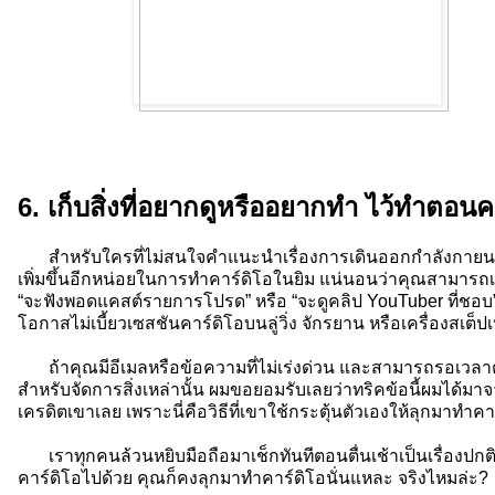
6. เก็บสิ่งที่อยากดูหรืออยากทำ ไว้ทำตอน
สำหรับใครที่ไม่สนใจคำแนะนำเรื่องการเดินออกกำลังกายนอก
เพิ่มขึ้นอีกหน่อยในการทำคาร์ดิโอในยิม แน่นอนว่าคุณสามารถเปิ
“จะฟังพอดแคสต์รายการโปรด” หรือ “จะดูคลิป YouTuber ที่ชอบ”
โอกาสไม่เบี้ยวเซสชันคาร์ดิโอบนลู่วิ่ง จักรยาน หรือเครื่องสเต็
ถ้าคุณมีอีเมลหรือข้อความที่ไม่เร่งด่วน และสามารถรอเวลาต
สำหรับจัดการสิ่งเหล่านั้น ผมขอยอมรับเลยว่าทริคข้อนี้ผมได้มาจ
เครดิตเขาเลย เพราะนี่คือวิธีที่เขาใช้กระตุ้นตัวเองให้ลุกมาทำคา
เราทุกคนล้วนหยิบมือถือมาเช็กทันทีตอนตื่นเช้าเป็นเรื่องปกติอ
คาร์ดิโอไปด้วย คุณก็คงลุกมาทำคาร์ดิโอนั่นแหละ จริงไหมล่ะ?