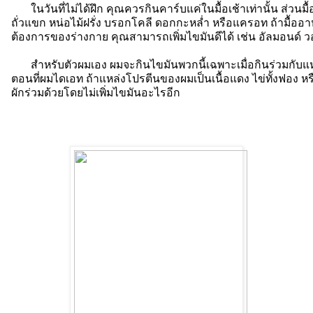
ในวันที่ไม่ได้ฝึก คุณควรกินคาร์บแค่ในมื้อเช้าเท่านั้น ส่วนมื้ออ
ถั่วแขก หน่อไม้ฝรั่ง บรอกโคลี ดอกกะหล่ำ หรือแครอท ถ้ามื้ออา
ต้องการของร่างกาย คุณสามารถเพิ่มไขมันดีได้ เช่น อัลมอนด์ ว
สำหรับตัวผมเอง ผมจะกินไขมันพวกนี้เฉพาะเมื่อกินร่วมกับแหล
ตอนที่ผมไดเอท ถ้าแหล่งโปรตีนของผมเป็นเนื้อแดง ไข่ทั้งฟอง หร
ผักร่วมด้วยโดยไม่เพิ่มไขมันอะไรอีก