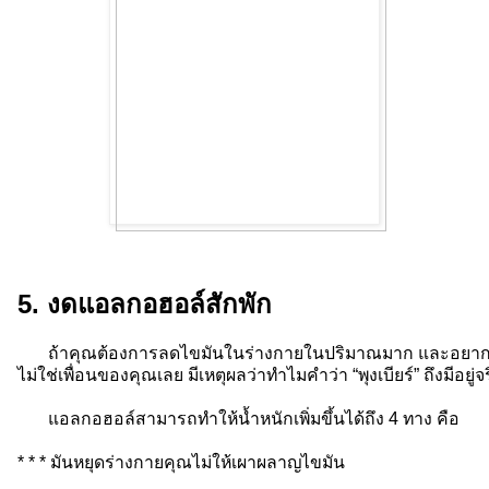
5. งดแอลกอฮอล์สักพัก
ถ้าคุณต้องการลดไขมันในร่างกายในปริมาณมาก และอยากอ
ไม่ใช่เพื่อนของคุณเลย มีเหตุผลว่าทำไมคำว่า “พุงเบียร์” ถึงมีอยู่จร
แอลกอฮอล์สามารถทำให้น้ำหนักเพิ่มขึ้นได้ถึง 4 ทาง คือ
* * * มันหยุดร่างกายคุณไม่ให้เผาผลาญไขมัน