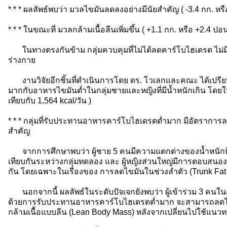
* * *
ผลลัพธ์พบว่า มวลไขมันลดลงอย่างมีนัยสำคัญ ( -3.4 กก. หรื
* * * ในขณะที่ มวลกล้ามเนื้อลีนเพิ่มขึ้น ( +1.1 กก. หรือ +2.4 ปอน
ในทางตรงกันข้าม กลุ่มควบคุมที่ไม่ได้ลดคาร์โบไฮเดรต ไม
ร่างกาย
งานวิจัยอีกชิ้นที่ดำเนินการโดย ดร. โวเลกและคณะ ได้เป
มากกับอาหารไขมันต่ำในกลุ่มชายและหญิงที่มีน้ำหนักเกิน โดยให้
เทียบกับ 1,564 kcal/วัน )
* * *
กลุ่มที่รับประทานอาหารคาร์โบไฮเดรตต่ำมาก มีอัตราการล
สำคัญ
จากการศึกษาพบว่า ผู้ชาย 5 คนมีความแตกต่างของน้ำหนักที่
เทียบกันระหว่างกลุ่มทดลอง และ ผู้หญิงส่วนใหญ่มีการตอบสนอง
กัน โดยเฉพาะในเรื่องของ การลดไขมันในช่วงลำตัว (Trunk Fat
นอกจากนี้ ผลลัพธ์ในระดับปัจเจกยังพบว่า ผู้เข้าร่วม 3 คนในก
ด้วยการรับประทานอาหารคาร์โบไฮเดรตต่ำมาก จะสามารถลดไขม
กล้ามเนื้อแบบลีน (Lean Body Mass) หลังจากเปลี่ยนไปใช้แนวทา