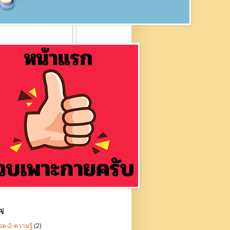
ู่
ด-2-ความรู้
(2)