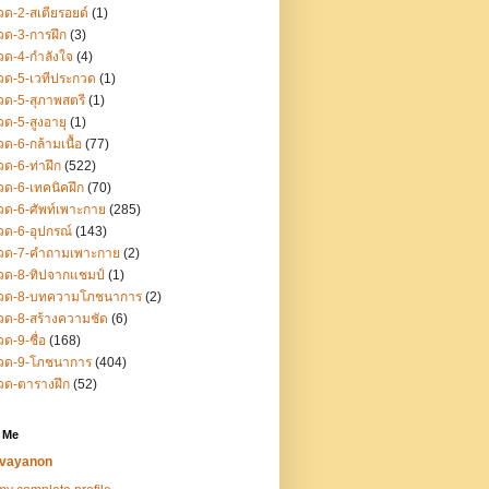
ด-2-สเตียรอยด์
(1)
ด-3-การฝึก
(3)
ด-4-กำลังใจ
(4)
ด-5-เวทีประกวด
(1)
ด-5-สุภาพสตรี
(1)
ด-5-สูงอายุ
(1)
ด-6-กล้ามเนื้อ
(77)
ด-6-ท่าฝึก
(522)
ด-6-เทคนิคฝึก
(70)
ด-6-ศัพท์เพาะกาย
(285)
ด-6-อุปกรณ์
(143)
วด-7-คำถามเพาะกาย
(2)
วด-8-ทิปจากแชมป์
(1)
วด-8-บทความโภชนาการ
(2)
ด-8-สร้างความชัด
(6)
ด-9-ชื่อ
(168)
วด-9-โภชนาการ
(404)
วด-ตารางฝึก
(52)
 Me
vayanon