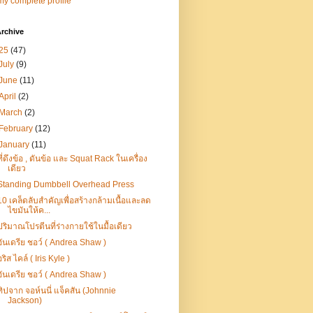
y complete profile
rchive
25
(47)
July
(9)
June
(11)
April
(2)
March
(2)
February
(12)
January
(11)
ที่ดึงข้อ , ดันข้อ และ Squat Rack ในเครื่อง
เดียว
Standing Dumbbell Overhead Press
10 เคล็ดลับสำคัญเพื่อสร้างกล้ามเนื้อและลด
ไขมันให้ค...
ปริมาณโปรตีนที่ร่างกายใช้ในมื้อเดียว
อันเดรีย ชอว์ ( Andrea Shaw )
อริส ไคล์ ( Iris Kyle )
อันเดรีย ชอว์ ( Andrea Shaw )
ทิปจาก จอห์นนี่ แจ็คสัน (Johnnie
Jackson)