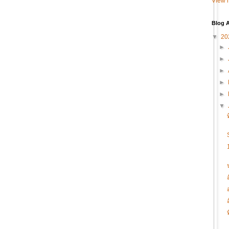
View m
Blog A
▼
20
►
►
►
►
►
▼