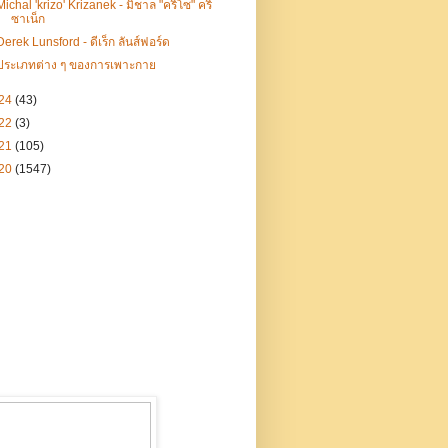
Michal 'krizo' Krizanek - มิชาล "คริโซ" คริ
ซาเน็ก
Derek Lunsford - ดีเร็ก ลันส์ฟอร์ด
ประเภทต่าง ๆ ของการเพาะกาย
24
(43)
22
(3)
21
(105)
20
(1547)