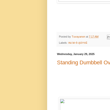
Posted by
Tuvayanon
at
7:17 AM
Labels:
หมวด-6-อุปกรณ์
Wednesday, January 29, 2025
Standing Dumbbell O