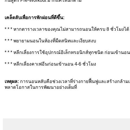
กินสูตร Pre-Workout มากแค่ไหนก็ตาม
เคล็ดลับเพื่อการพักผ่อนที่ดีขึ้น:
* * * หากตารางเวลาของคุณไม่สามารถนอนให้ครบ 8 ชั่วโมงได
* * * พยายามนอนในห้องที่มืดสนิทและเงียบสงบ
* * * หลีกเลี่ยงการใช้อุปกรณ์อิเล็กทรอนิกส์ทุกชนิด ก่อนเข้านอ
* * * หลีกเลี่ยงคาเฟอีนก่อนเข้านอน 4-6 ชั่วโมง
เหตุผล:
การนอนหลับคือช่วงเวลาที่ร่างกายฟื้นฟูและสร้างกล้าม
พลาดโอกาสในการพัฒนาอย่างเต็มที่