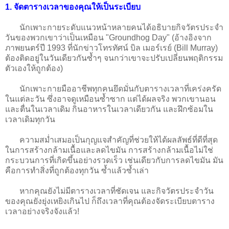
1. จัดตารางเวลาของคุณให้เป็นระเบียบ
นักเพาะกายระดับแนวหน้าหลายคนได้อธิบายกิจวัตรประจำ
วันของพวกเขาว่าเป็นเหมือน "Groundhog Day" (อ้างอิงจาก
ภาพยนตร์ปี 1993 ที่นักข่าวโทรทัศน์ บิล เมอร์เรย์ (Bill Murray)
ต้องติดอยู่ในวันเดียวกันซ้ำๆ จนกว่าเขาจะปรับเปลี่ยนพฤติกรรม
ตัวเองให้ถูกต้อง)
นักเพาะกายมืออาชีพทุกคนยึดมั่นกับตารางเวลาที่เคร่งครัด
ในแต่ละวัน ซึ่งอาจดูเหมือนซ้ำซาก แต่ได้ผลจริง พวกเขานอน
และตื่นในเวลาเดิม กินอาหารในเวลาเดียวกัน และฝึกซ้อมใน
เวลาเดิมทุกวัน
ความสม่ำเสมอเป็นกุญแจสำคัญที่ช่วยให้ได้ผลลัพธ์ที่ดีที่สุด
ในการสร้างกล้ามเนื้อและลดไขมัน การสร้างกล้ามเนื้อไม่ใช่
กระบวนการที่เกิดขึ้นอย่างรวดเร็ว เช่นเดียวกับการลดไขมัน มัน
คือการทำสิ่งที่ถูกต้องทุกวัน ซ้ำแล้วซ้ำเล่า
หากคุณยังไม่มีตารางเวลาที่ชัดเจน และกิจวัตรประจำวัน
ของคุณยังยุ่งเหยิงเกินไป ก็ถึงเวลาที่คุณต้องจัดระเบียบตาราง
เวลาอย่างจริงจังแล้ว!