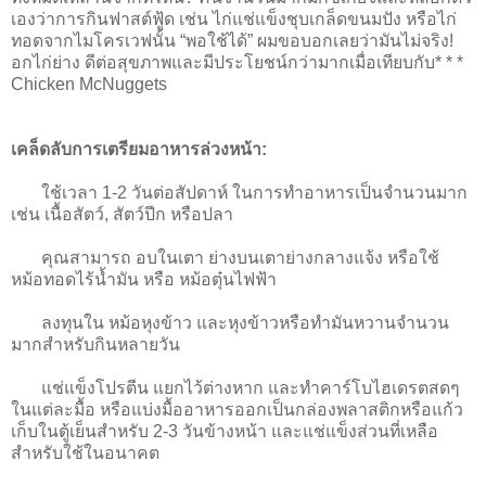
เองว่าการกินฟาสต์ฟู้ด เช่น ไก่แช่แข็งชุบเกล็ดขนมปัง หรือไก่
ทอดจากไมโครเวฟนั้น “พอใช้ได้” ผมขอบอกเลยว่ามันไม่จริง!
อกไก่ย่าง ดีต่อสุขภาพและมีประโยชน์กว่ามากเมื่อเทียบกับ* * *
Chicken McNuggets
เคล็ดลับการเตรียมอาหารล่วงหน้า:
ใช้เวลา 1-2 วันต่อสัปดาห์ ในการทำอาหารเป็นจำนวนมาก
เช่น เนื้อสัตว์, สัตว์ปีก หรือปลา
คุณสามารถ อบในเตา ย่างบนเตาย่างกลางแจ้ง หรือใช้
หม้อทอดไร้น้ำมัน หรือ หม้อตุ๋นไฟฟ้า
ลงทุนใน หม้อหุงข้าว และหุงข้าวหรือทำมันหวานจำนวน
มากสำหรับกินหลายวัน
แช่แข็งโปรตีน แยกไว้ต่างหาก และทำคาร์โบไฮเดรตสดๆ
ในแต่ละมื้อ หรือแบ่งมื้ออาหารออกเป็นกล่องพลาสติกหรือแก้ว
เก็บในตู้เย็นสำหรับ 2-3 วันข้างหน้า และแช่แข็งส่วนที่เหลือ
สำหรับใช้ในอนาคต