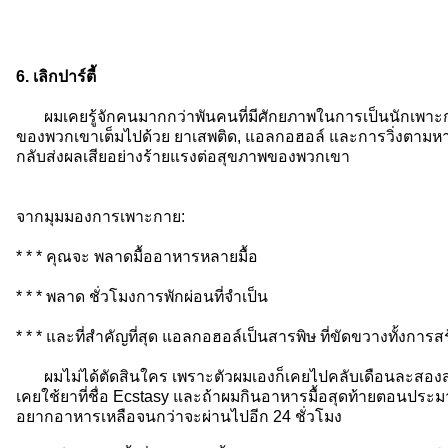
6. เลิกปาร์ตี้
ผมเคยรู้จักคนมากกว่าพันคนที่มีศักยภาพในการเป็นนักเพาะกาย
ของพวกเขาเต็มไปด้วย ยาเสพติด, แอลกอฮอล์ และการวิ่งตามหาค
กลับส่งผลเสียอย่างร้ายแรงต่อสุขภาพของพวกเขา
จากมุมมองการเพาะกาย:
* * * คุณจะ พลาดมื้ออาหารหลายมื้อ
* * * พลาด ชั่วโมงการพักผ่อนที่จำเป็น
* * * และที่สำคัญที่สุด แอลกอฮอล์เป็นสารพิษ ที่ขัดขวางทั้งกา
ผมไม่ได้ตัดสินใคร เพราะตัวผมเองก็เคยไปคลับเดือนละสองสา
เคยใช้ยาที่ชื่อ Ecstasy และถ้าผมกินอาหารมื้อสุดท้ายตอนปร
อยากอาหารเหลือจนกว่าจะผ่านไปอีก 24 ชั่วโมง