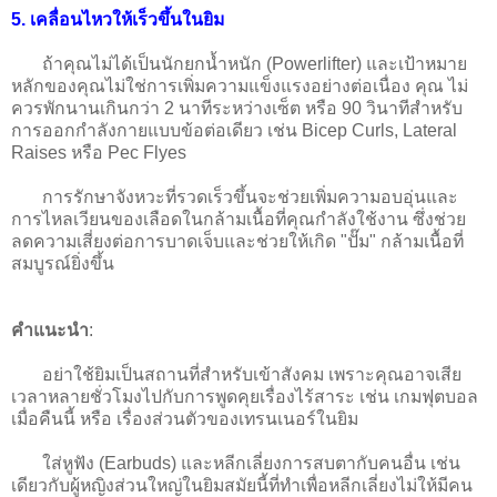
5
. เคลื่อนไหวให้เร็วขึ้นในยิม
ถ้าคุณไม่ได้เป็นนักยกน้ำหนัก (Powerlifter) และเป้าหมาย
หลักของคุณไม่ใช่การเพิ่มความแข็งแรงอย่างต่อเนื่อง คุณ ไม่
ควรพักนานเกินกว่า 2 นาทีระหว่างเซ็ต หรือ 90 วินาทีสำหรับ
การออกกำลังกายแบบข้อต่อเดียว เช่น Bicep Curls, Lateral
Raises หรือ Pec Flyes
การรักษาจังหวะที่รวดเร็วขึ้นจะช่วยเพิ่มความอบอุ่นและ
การไหลเวียนของเลือดในกล้ามเนื้อที่คุณกำลังใช้งาน ซึ่งช่วย
ลดความเสี่ยงต่อการบาดเจ็บและช่วยให้เกิด "ปั๊ม" กล้ามเนื้อที่
สมบูรณ์ยิ่งขึ้น
คำแนะนำ
:
อย่าใช้ยิมเป็นสถานที่สำหรับเข้าสังคม เพราะคุณอาจเสีย
เวลาหลายชั่วโมงไปกับการพูดคุยเรื่องไร้สาระ เช่น เกมฟุตบอล
เมื่อคืนนี้ หรือ เรื่องส่วนตัวของเทรนเนอร์ในยิม
ใส่หูฟัง (Earbuds) และหลีกเลี่ยงการสบตากับคนอื่น เช่น
เดียวกับผู้หญิงส่วนใหญ่ในยิมสมัยนี้ที่ทำเพื่อหลีกเลี่ยงไม่ให้มีคน