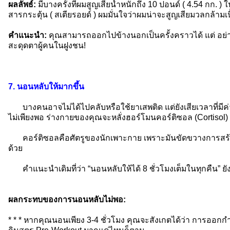
ผลลัพธ์:
มีบางครั้งที่ผมสูญเสียน้ำหนักถึง 10 ปอนด์ ( 4.54 กก. ) 
สารกระตุ้น ( สเตียรอยด์ ) ผมมั่นใจว่าผมน่าจะสูญเสียมวลกล้ามเน
คำแนะนำ:
คุณสามารถออกไปข้างนอกเป็นครั้งคราวได้ แต่ อย่าท
สะดุดตาผู้คนในฝูงชน!
7. นอนหลับให้มากขึ้น
บางคนอาจไม่ได้ไปคลับหรือใช้ยาเสพติด แต่ยังเสียเวลาที่มีค่
ไม่เพียงพอ ร่างกายของคุณจะหลั่งฮอร์โมนคอร์ติซอล (Cortisol) ซึ่
คอร์ติซอลคือศัตรูของนักเพาะกาย เพราะมันขัดขวางการสร้างก
ด้วย
คำแนะนำเดิมที่ว่า “นอนหลับให้ได้ 8 ชั่วโมงเต็มในทุกคืน” ยั
ผลกระทบของการนอนหลับไม่พอ:
* * * หากคุณนอนเพียง 3-4 ชั่วโมง คุณจะสังเกตได้ว่า การออกกำ