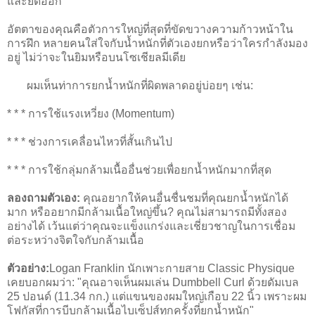
และยืดออก
อัตตาของคุณคือตัวการใหญ่ที่สุดที่ขัดขวางความก้าวหน้าใน
การฝึก หลายคนใส่ใจกับน้ำหนักที่ตัวเองยกหรือว่าใครกำลังมอง
อยู่ ไม่ว่าจะในยิมหรือบนโซเชียลมีเดีย
ผมเห็นท่าการยกน้ำหนักที่ผิดพลาดอยู่บ่อยๆ เช่น:
* * * การใช้แรงเหวี่ยง (Momentum)
* * * ช่วงการเคลื่อนไหวที่สั้นเกินไป
* * * การใช้กลุ่มกล้ามเนื้ออื่นช่วยเพื่อยกน้ำหนักมากที่สุด
ลองถามตัวเอง:
คุณอยากให้คนอื่นชื่นชมที่คุณยกน้ำหนักได้
มาก หรืออยากมีกล้ามเนื้อใหญ่ขึ้น? คุณไม่สามารถมีทั้งสอง
อย่างได้ เว้นแต่ว่าคุณจะแข็งแกร่งและเชี่ยวชาญในการเชื่อม
ต่อระหว่างจิตใจกับกล้ามเนื้อ
ตัวอย่าง:
Logan Franklin นักเพาะกายสาย Classic Physique
เคยบอกผมว่า: "คุณอาจเห็นผมเล่น Dumbbell Curl ด้วยดัมเบล
25 ปอนด์ (11.34 กก.) แต่แขนของผมใหญ่เกือบ 22 นิ้ว เพราะผม
โฟกัสที่การบีบกล้ามเนื้อไบเซ็ปส์ทุกครั้งที่ยกน้ำหนัก"