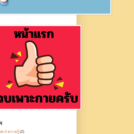
ู่
ด-2-ความรู้
(2)