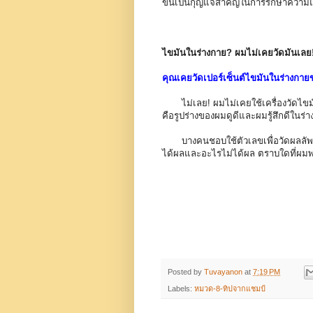
ข้นเป็นกุญแจสำคัญในการรักษาความแ
ไขมันในร่างกาย? ผมไม่เคยวัดมันเลย
คุณเคยวัดเปอร์เซ็นต์ไขมันในร่างก
ไม่เลย! ผมไม่เคยใช้เครื่องวัดไขมั
คือรูปร่างของผมดูดีและผมรู้สึกดีในร
บางคนชอบใช้ตัวเลขเพื่อวัดผลลั
ได้ผลและอะไรไม่ได้ผล ตราบใดที่ผมพอใจ
Posted by
Tuvayanon
at
7:19 PM
Labels:
หมวด-8-ทิปจากแชมป์