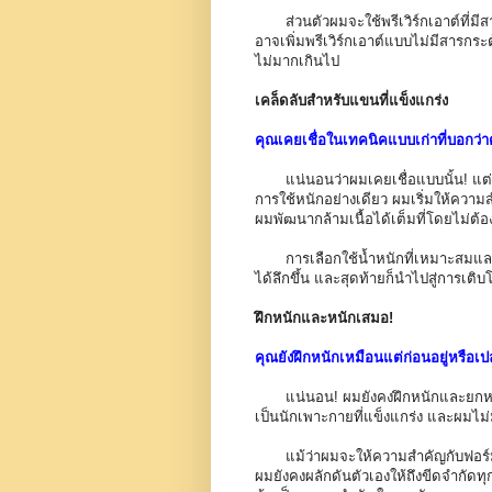
ส่วนตัวผมจะใช้พรีเวิร์กเอาต์ที่มีส
อาจเพิ่มพรีเวิร์กเอาต์แบบไม่มีสารกระ
ไม่มากเกินไป
เคล็ดลับสำหรับแขนที่แข็งแกร่ง
คุณเคยเชื่อในเทคนิคแบบเก่าที่บอกว่าต้
แน่นอนว่าผมเคยเชื่อแบบนั้น! แต่สิ่งที
การใช้หนักอย่างเดียว ผมเริ่มให้ความ
ผมพัฒนากล้ามเนื้อได้เต็มที่โดยไม่ต้อ
การเลือกใช้น้ำหนักที่เหมาะสมและค
ได้ลึกขึ้น และสุดท้ายก็นำไปสู่การเติ
ฝึกหนักและหนักเสมอ!
คุณยังฝึกหนักเหมือนแต่ก่อนอยู่หรือเป
แน่นอน! ผมยังคงฝึกหนักและยกหนักเ
เป็นนักเพาะกายที่แข็งแกร่ง และผมไม่
แม้ว่าผมจะให้ความสำคัญกับฟอร์มมา
ผมยังคงผลักดันตัวเองให้ถึงขีดจำกัดท