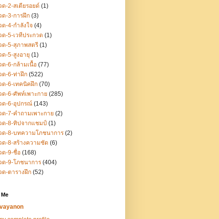
ด-2-สเตียรอยด์
(1)
ด-3-การฝึก
(3)
ด-4-กำลังใจ
(4)
ด-5-เวทีประกวด
(1)
ด-5-สุภาพสตรี
(1)
ด-5-สูงอายุ
(1)
ด-6-กล้ามเนื้อ
(77)
ด-6-ท่าฝึก
(522)
ด-6-เทคนิคฝึก
(70)
ด-6-ศัพท์เพาะกาย
(285)
ด-6-อุปกรณ์
(143)
วด-7-คำถามเพาะกาย
(2)
วด-8-ทิปจากแชมป์
(1)
วด-8-บทความโภชนาการ
(2)
ด-8-สร้างความชัด
(6)
ด-9-ชื่อ
(168)
วด-9-โภชนาการ
(404)
วด-ตารางฝึก
(52)
 Me
vayanon