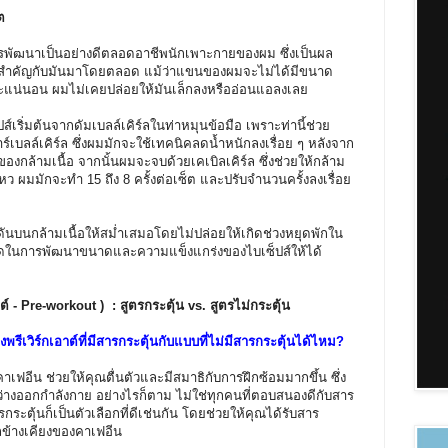
ต
พัฒนาเป็นอย่างดีตลอดอาชีพนักเพาะกายของผม ซึ่งเป็นผล
มสำคัญกับมันมาโดยตลอด แม้ว่าแขนของผมจะไม่ได้มีขนาด
ดี และแน่นอน ผมไม่เคยปล่อยให้มันเล็กลงหรืออ่อนแอลงเลย
ิ่มต้นจากดัมเบลล์เคิร์ลในท่าหมุนข้อมือ เพราะท่านี้ช่วย
ร์เบลล์เคิร์ล ซึ่งผมมักจะใช้เทคนิคลดน้ำหนักลงเรื่อย ๆ หลังจาก
ตของกล้ามเนื้อ จากนั้นผมจะจบด้วยเคเบิลเคิร์ล ซึ่งช่วยให้กล้าม
หว ผมมักจะทำ 15 ถึง 8 ครั้งต่อเซ็ต และปรับจำนวนครั้งลงเรื่อย
บนกล้ามเนื้อให้สม่ำเสมอโดยไม่ปล่อยให้เกิดช่วงหยุดพักใน
ีที่สุดในการพัฒนาขนาดและความแข็งแกร่งของไบเซ็ปส์ให้ได้
ต์ - Pre-workout ) : สูตรกระตุ้น vs. สูตรไม่กระตุ้น
พรีเวิร์กเอาต์ที่มีสารกระตุ้นกับแบบที่ไม่มีสารกระตุ้นได้ไหม?
าเฟอีน ช่วยให้คุณตื่นตัวและมีสมาธิกับการฝึกซ้อมมากขึ้น ซึ่ง
หว่างออกกำลังกาย อย่างไรก็ตาม ไม่ใช่ทุกคนที่ตอบสนองดีกับสาร
ารกระตุ้นก็เป็นตัวเลือกที่ดีเช่นกัน โดยช่วยให้คุณได้รับสาร
ผลข้างเคียงของคาเฟอีน