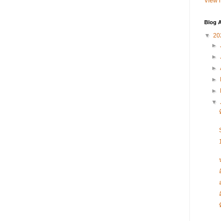
View m
Blog A
▼
20
►
►
►
►
►
▼