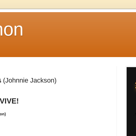
non
น (Johnnie Jackson)
VIVE!
son)