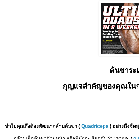
ต้นขาระเ
กุญแจสำคัญของคุณในก
ทำไมคุณถึงต้องพัฒนากล้ามต้นขา (
Quadriceps
) อย่างถึงขีดส
กล้ามเนื้อต้นขาด้านหน้า หรือที่มักจะเรียกกันว่า “ควอด” (
qu