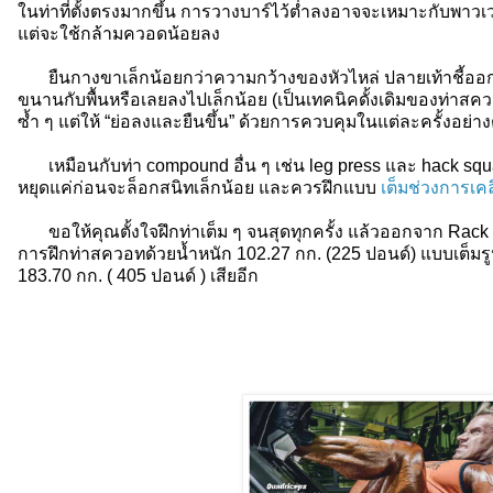
ในท่าที่ตั้งตรงมากขึ้น การวางบาร์ไว้ต่ำลงอาจจะเหมาะกับพาวเ
แต่จะใช้กล้ามควอดน้อยลง
ยืนกางขาเล็กน้อยกว่าความกว้างของหัวไหล่ ปลายเท้าชี้ออกเล็
ขนานกับพื้นหรือเลยลงไปเล็กน้อย (เป็นเทคนิคดั้งเดิมของท่าสควอ
ซ้ำ ๆ แต่ให้ “ย่อลงและยืนขึ้น” ด้วยการควบคุมในแต่ละครั้งอย่างต
เหมือนกับท่า compound อื่น ๆ เช่น leg press และ hack squat 
หยุดแค่ก่อนจะล็อกสนิทเล็กน้อย และควรฝึกแบบ
เต็มช่วงการเคลื
ขอให้คุณตั้งใจฝึกท่าเต็ม ๆ จนสุดทุกครั้ง แล้วออกจาก Rack แ
การฝึกท่าสควอทด้วยน้ำหนัก 102.27 กก. (225 ปอนด์) แบบเต็มร
183.70 กก. ( 405 ปอนด์ ) เสียอีก