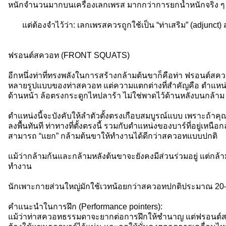
หนักจำนวนมากบนเครื่องเลกเพรส มากกว่าการยกน้ำหนักจริง ๆ 
แต่ต้องจำไว้ว่า: เลกเพรสควรถูกใช้เป็น “ท่าเสริม” (adjunct)
ฟรอนต์สควอท (FRONT SQUATS)
อีกหนึ่งท่าที่ทรงพลังในการสร้างกล้ามต้นขาก็คือท่า ฟรอนต์สควอ
หลายรูปแบบของท่าสควอท แต่ความแตกต่างที่สำคัญคือ ตำแหน
ด้านหน้า ล้อตรงกระดูกไหปลาร้า ไม่ใช่พาดไว้ด้านหลังบนกล้าม
ตำแหน่งนี้จะบังคับให้ลำตัวตั้งตรงเกือบสมบูรณ์แบบ เพราะถ้าคุ
ลงพื้นทันที ท่าทางที่ตั้งตรงนี้ รวมกับตำแหน่งของบาร์ที่อยู่เ
สามารถ “แยก” กล้ามต้นขาให้ทำงานได้ดีกว่าสควอทแบบปกติ
แม้ว่ากล้ามก้นและกล้ามหลังต้นขาจะยังคงมีส่วนร่วมอยู่ แต่ก
ทำงาน
นักเพาะกายส่วนใหญ่มักใช้เวทน้อยกว่าสควอทปกติประมาณ 20–40
คำแนะนำในการฝึก (Performance pointers):
แม้ว่าท่าสควอทธรรมดาจะยากต่อการฝึกให้ชำนาญ แต่ฟรอนต์สค