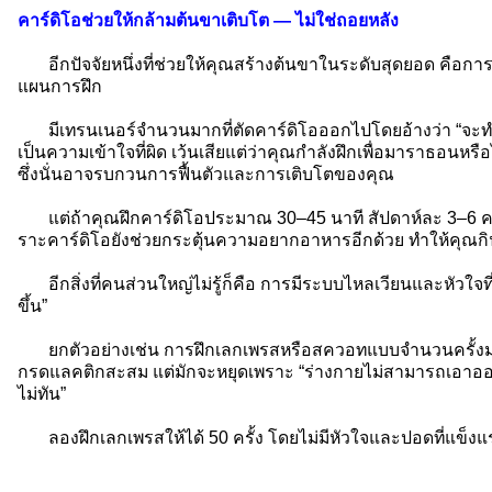
คาร์ดิโอช่วยให้กล้ามต้นขาเติบโต — ไม่ใช่ถอยหลัง
อีกปัจจัยหนึ่งที่ช่วยให้คุณสร้างต้นขาในระดับสุดยอด คือก
แผนการฝึก
มีเทรนเนอร์จำนวนมากที่ตัดคาร์ดิโอออกไปโดยอ้างว่า “จะทำให
เป็นความเข้าใจที่ผิด เว้นเสียแต่ว่าคุณกำลังฝึกเพื่อมาราธอนหรื
ซึ่งนั่นอาจรบกวนการฟื้นตัวและการเติบโตของคุณ
แต่ถ้าคุณฝึกคาร์ดิโอประมาณ 30–45 นาที สัปดาห์ละ 3–6 ครั้ง
ราะคาร์ดิโอยังช่วยกระตุ้นความอยากอาหารอีกด้วย ทำให้คุณกินไ
อีกสิ่งที่คนส่วนใหญ่ไม่รู้ก็คือ การมีระบบไหลเวียนและหัวใจท
ขึ้น”
ยกตัวอย่างเช่น การฝึกเลกเพรสหรือสควอทแบบจำนวนครั้งมาก 
กรดแลคติกสะสม แต่มักจะหยุดเพราะ “ร่างกายไม่สามารถเอาออกซิ
ไม่ทัน”
ลองฝึกเลกเพรสให้ได้ 50 ครั้ง โดยไม่มีหัวใจและปอดที่แข็งแรง 