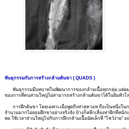
พันธุกรรมกับการสร้างกล้ามต้นขา ( QUADS )
พันธุกรรมมีบทบาทในพัฒนาการของกล้ามเนื้อทุกกลุ่ม แต่ผมไม่เช
ของการที่คนส่วนใหญ่ไม่สามารถสร้างกล้ามต้นขาได้ในยิมทั่วโลก 
การฝึกต้นขา โดยเฉพาะเมื่อพูดถึงท่าสควอท ถือเป็นหนึ่งในกา
จำนวนมากไม่ยอมฝึกขาอย่างจริงจัง บ้างก็หลีกเลี่ยงท่าฝึกที่หนัก
พอ ใช้เวลาส่วนใหญ่ไปกับการฝึกกล้ามเนื้อมัดเล็กที่ “โชว์ง่าย