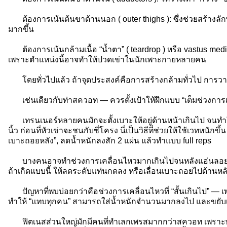
ต้องการเน้นต้นขาด้านนอก ( outer thighs ): ซึ่งช่วยสร้างลักษ
มากขึ้น
ต้องการเน้นกล้ามเนื้อ “น้ำตา” ( teardrop ) หรือ vastus media
เพราะตำแหน่งนี้อาจทำให้ปวดเข่าในนักเพาะกายหลายคน
โดยทั่วไปแล้ว ถ้าจุดประสงค์คือการสร้างกล้ามทั่วไป การว
เช่นเดียวกับท่าสควอท — ควรตั้งเป้าให้ฝึกแบบ “เต็มช่วงการเคล
เทรนเนอร์หลายคนมักจะตั้งเบาะให้อยู่ด้านหน้าเกินไป จนท
นิ้ว ก่อนที่หัวเข่าจะชนกับซี่โครง นี่เป็นวิธีที่ช่วยให้ใช้เวทหนักข
เบาะถอยหลัง”, ลดน้ำหนักลงสัก 2 แผ่น แล้วทำแบบ full reps
บางคนอาจทำช่วงการเคลื่อนไหวมากเกินไปจนหลังแอ่นลอยขึ้น
ถ้าเกิดแบบนี้ ให้ลดระดับแท่นกดลง หรือเลื่อนเบาะถอยไปด้านหล
ปัญหาที่พบบ่อยกว่าคือช่วงการเคลื่อนไหวที่ “สั้นเกินไป” — เพ
ทำให้ “แทบทุกคน” สามารถใส่น้ำหนักจำนวนมากลงไป และขยับเวทเพ
ฟิตเนสส่วนใหญ่มักมีคนที่ทำเลกเพรสมากกว่าสควอท เพราะพว