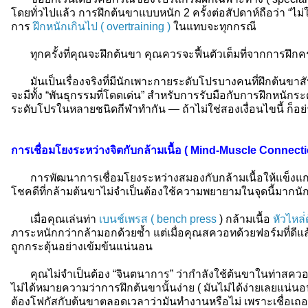
โดยทั่วไปแล้ว การฝึกต้นขาแบบหนัก 2 ครั้งต่อสัปดาห์ถือว่า “ไม่ใ
การ
ฝึกหนักเกินไป ( overtraining )
ในแทบจะทุกกรณี
ทุกครั้งที่คุณจะฝึกต้นขา คุณควรจะฟื้นตัวเต็มที่จากการฝึกคร
มันเป็นเรื่องจริงที่มีนักเพาะกายระดับโปรบางคนที่ฝึกต้นขาสัปด
จะมีทั้ง “พันธุกรรมที่โดดเด่น” สำหรับการรับมือกับการฝึกหนักระด
ระดับโปรในหลายชนิดกีฬาทำกัน — ถ้าไม่ใช่สองเงื่อนไขนี้ ก็อ
การเชื่อมโยงระหว่างจิตกับกล้ามเนื้อ ( Mind-Muscle Connect
การพัฒนาการเชื่อมโยงระหว่างสมองกับกล้ามเนื้อให้แข็งแกร่ง
โชคดีที่กล้ามต้นขาไม่จำเป็นต้องใช้ความพยายามในจุดนี้มากนั
เมื่อคุณเล่นท่า
เบนช์เพรส ( bench press
) กล้ามเนื้อ
หัวไหล่่
ภาระหนักกว่ากล้ามอกด้วยซ้ำ แต่เมื่อคุณสควอทด้วยฟอร์มที่ดี
ถูกกระตุ้นอย่างเข้มข้นแน่นอน
คุณไม่จำเป็นต้อง “จินตนาการ” ว่ากำลังใช้ต้นขาในท่าสควอท ห
ไม่ได้หมายความว่าการฝึกต้นขานั้นง่าย ( มันไม่ได้ง่ายเลยแน่นอน
ต้องโฟกัสกับต้นขาตลอดเวลาว่ามันทำงานหรือไม่ เพราะเชื่อเถ