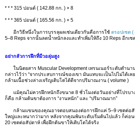
* * * 315 ปอนด์ ( 142.88 กก. ) × 8
* * * 365 ปอนด์ ( 165.56 กก. ) × 5
อีกวิธีหนึ่งในการบรรลุผลเช่นเดียวกันคือการใช้
ดรอปเซต ( 
5–8 Reps จากนั้นลดน้ำหนักลงและทำเพิ่มให้ถึง 10 Reps อีกเซ
อย่ากลัวการฝึกที่มีวอลุ่มสูง
ในนิตยสาร Muscular Development เทรนเนอร์ระดับตำนาน
กล่าวไว้ว่า “จากประสบการณ์ของเขา มันแทบจะเป็นไปไม่ได้เลยท
กล้ามเนื้อช่วงล่างเจริญเติบโตได้ดีจากปริมาณงาน ( volume )
แม้คุณไม่ควรฝึกหนักถึงขนาด 8 ชั่วโมงต่อวันอย่างที่โปรบางค
ก็คือ กล้ามต้นขาต้องการ “งานหนัก” และ “ปริมาณมาก”
กล้ามแขนของคุณอาจตอบสนองต่อการฝึกแค่ 5–9 เซตต่อสัปดาห์ไ
ใหญ่และหนากว่ามาก หลังจากคุณพ้นระดับเริ่มต้นไปแล้ว ก็ค่อน
20 เซตต่อสัปดาห์ เพื่อฝึกต้นขาให้เติบโตได้จริง