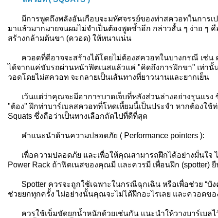
มีการพูดถึงพลังอันเกือบจะมหัศจรรย์ของท่าสควอทในการเปลี่
มาแล้วมากมายจนผมไม่จำเป็นต้องพูดซ้ำอีก กล่าวสั้น ๆ ง่าย ๆ คื
สร้างกล้ามต้นขา (ควอด) ให้หนาแน่น
ควอดที่ดีอาจจะสร้างได้โดยไม่ต้องสควอทในบางกรณี เช่น คนที
ได้จากแค่ขับรถผ่านหน้าฟิตเนสแล้วแค่ "คิดถึงการฝึกขา" เท่าน
วอดโดยไม่สควอท จะกลายเป็นเส้นทางที่ยาวนานและยากเย็น
เว้นแต่ว่าคุณจะมีอาการบาดเจ็บที่หลังส่วนล่างอย่างรุนแรง ซ
"ต้อง" ฝึกท่าบาร์เบลสควอทที่โหดเหี้ยมนี้เป็นประจำ หากต้องใช้ท
Squats ซึ่งถือว่าเป็นทางเลือกถัดไปที่ดีที่สุด
คำแนะนำด้านความปลอดภัย ( Performance pointers ):
เพื่อความปลอดภัย และเพื่อให้คุณสามารถฝึกได้อย่างมั่นใจ 
Power Rack ถ้าฟิตเนสของคุณมี และควรมี เพื่อนฝึก (spotter) ยื
Spotter ควรจะถูกใช้เฉพาะในกรณีฉุกเฉิน หรือเพื่อช่วย “บังคับให
ช่วยยกทุกครั้ง ไม่อย่างนั้นคุณจะไม่ได้ฝึกอะไรเลย และควอดของค
ควรใช้เข็มขัดยกน้ำหนักด้วยเช่นกัน แนะนำให้วางบาร์เบลไว้สูงบ