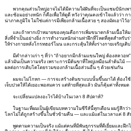
พวกคุณส่วนใหญ่อาจไม่ได้มีความใฝ่ฝันที่จะเป็นแชมป์นักเพา
และซ้อมอย่างหนัก ก็คือเพื่อให้ดูดี หวังว่าคุณคงเข้าใจแล้วว่า กา
น่าภาคภูมิใจ ไม่ใช่แค่การมีเพียงกล้ามเนื้อสวย ๆ สองมัดเอาไว้อ
และถ้าหากเป้าหมายของคุณคือการเพิ่มขนาดกล้ามเนื้อให้มากที่
สิ่งที่จำเป็นอย่างยิ่ง การทำงานหนักผ่านท่าฝึกที่โหดที่สุดสำหร
ให้ร่างกายหลั่งโกรทฮอร์โมน และกระตุ้นให้ทั้งร่างกายเจริญเติ
มีคำกล่าวเก่า ๆ ที่ว่า “ถ้าอยากมีกล้ามแขนใหญ่ ต้องสควอท” ฟ
แล้วมันเป็นความจริง เพราะการมีต้นขาที่ใหญ่เหมือนลำต้นไม้ — 
ผลต่อการเติบโตโดยรวมของกล้ามเนื้อส่วนอื่น ๆ ด้วยเช่นกัน
ผมจะไม่โกหก — การจะสร้างต้นขาแบบนั้นขึ้นมาได้ ต้องใ
เจ็บปวดให้ได้เยอะพอสมควร แต่ท้ายที่สุดแล้ว มันก็คุ้มค่าทั้งหมด
จะเปลี่ยนแปลงอะไรได้บ้างในเวลา 8 สัปดาห์?
ในฐานะที่ผมเป็นผู้เขียนบทความในซีรีส์นี้ทุกเดือน ผมรู้สึกว่
โลกไม่ได้ถูกสร้างขึ้นในชั่วข้ามคืน — และแม้แต่ในเวลาแค่ 8 สัป
พูดตามความเป็นจริง แม้แต่คนที่มีพันธุกรรมที่ดีเยี่ยมและฝึกได้โ