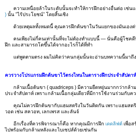
ความเหนื่อยล้าในระดับนั้นจะทำให้การฝึกอย่างอื่นต่อ เช่นแค่
)
นั้น "ไร้ประโยชน์" โดยสิ้นเชิง
ด้วยเหตุผลทั้งหมดนี้ คุณควรฝึกต้นขาในวันแยกของมันเองต่า
คนเพียงไม่กี่คนเท่านั้นที่จะไม่ต้องทำแบบนี้ — นั่นคือผู้โชคด
ฝึก และสามารถโตขึ้นได้จากอะไรก็ได้ที่ทำ
แต่พูดตามตรง ผมไม่คิดว่าคนกลุ่มนั้นจะอ่านบทความนี้มาถึง
ควรวางโปรแกรมฝึกต้นขาไว้ตรงไหนในตารางฝึกประจำสัปดาห
กล้ามเนื้อต้นขา ( quadriceps ) มีความยืดหยุ่นมากกว่ากล้ามเน
ประจำสัปดาห์ เพราะกล้ามเนื้อกลุ่มเดียวที่มีการใช้งานร่วมกับ
คุณไม่ควรฝึกต้นขากับแฮมสตริงในวันติดกัน เพราะแฮมสตริงมี
วอด เช่น สควอท, เลกเพรส และลันจ์
อีกเรื่องที่ควรพิจารณาก็คือ หากคุณมีการฝึก
เดดลิฟต์
เพื่อ
ไปพร้อมกับกล้ามหลังและไบเซปส์ด้วยเช่นกัน