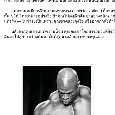
ปี กว่าจะสร้างต้นขาที่ทำให้คนอื่นตกตะลึงได้เวลาเห็นคุณใส่กาง
แต่หากคุณมีการฝึกแบบเฉพาะทาง ( specialization ) ก็สามาร
สั้น ๆ ได้ โดยเฉพาะอย่างยิ่ง ถ้าคุณไม่เคยฝึกต้นขาอย่างหนักมา
แท้จริง — ไม่ว่าจะเป็นเพราะคุณขาดแรงจูงใจ หรืออาจกำลังทำผิ
หลังจากคุณอ่านบทความนี้จบ คุณจะเข้าใจอย่างถ่องแท้ถึงวิธีส
มั่นคงไปสู่การสร้างต้นขาที่ดีที่สุดตามศักยภาพของคุณเอง