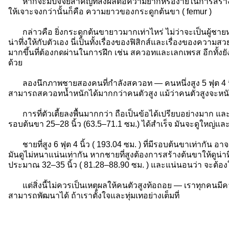
หากจะมีปัจจัยสำคัญที่ส่งผลต่อความยากหรือง่ายในการสร้างต้น
ให้เจาะจงกว่านั้นก็คือ ความยาวของกระดูกต้นขา ( femur )
กล่าวคือ ยิ่งกระดูกต้นขายาวมากเท่าไหร่ ไม่ว่าจะเป็นผู้ชายหรื
น่าทึ่งให้กับตัวเอง นี่เป็นทั้งเรื่องของฟิสิกส์และเรื่องของความส
มากขึ้นที่ต้องกดผ่านในการฝึก เช่น สควอทและเลกเพรส อีกทั้งยัง
ด้วย
ลองนึกภาพชายสองคนที่กำลังสควอท — คนหนึ่งสูง 5 ฟุต 4 นิ้ว แ
สามารถสควอทน้ำหนักได้มากกว่าคนตัวสูง แม้ว่าคนตัวสูงจะหนักก
การที่ตัวเตี้ยลงพื้นมากกว่า ถือเป็นข้อได้เปรียบอย่างมาก และเม
รอบต้นขา 25–28 นิ้ว (63.5–71.1 ซม.) ได้สำเร็จ มันจะดูใหญ่และ
ชายที่สูง 6 ฟุต 4 นิ้ว ( 193.04 ซม. ) ที่มีรอบต้นขาเท่ากัน อ
มันดูไม่หนาแน่นเท่ากัน หากชายที่สูงต้องการสร้างต้นขาให้ดูน่า
ประมาณ 32–35 นิ้ว ( 81.28–88.90 ซม. ) และแน่นอนว่า จะต้อง
แต่สิ่งนี้ไม่ควรเป็นเหตุผลให้คนตัวสูงท้อถอย — เราทุกคนม
สามารถพัฒนาได้ ถ้าเราตั้งใจและทุ่มเทอย่างเต็มที่