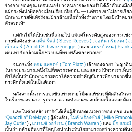
ร่างกายของคุณ เทรนเนอร์บางคนอาจจะยอมรับได้ถ้าตัวเองมีกล้าม
แม้กระทั่งน่าผิดหวังเมื่อเปรียบเทียบกัน — แต่พวกเขาไม่อาจเรีย
นักเพาะกายที่แท้จริงจะฝึกกล้ามเนื้อทั่วทั้งร่างกาย โดยมีเป้าหม
หัวจรดเท้า
แต่มันไม่ได้เป็นเช่นนี้เสมอไป แม้แต่ในระดับสูงของการแข่ง
กายชื่อดังอย่าง
สตีฟ รีฟส์ ( Steve Reeves )
,
จอห์น กริมเน็ค ( 
เน็กเกอร์ ( Arnold Schwarzenegger )
และ
แฟรงก์ เซน ( Frank 
เด่นเท่ากับกล้ามเนื้อช่วงบนที่ทรงพลังของพวกเขา
จนกระทั่ง
ทอม แพลตซ์ ( Tom Platz )
เจ้าของฉายา "พญาอินท
ในช่วงประมาณหนึ่งในสี่ศตวรรษก่อน และแสดงให้พวกเราเห็
ทำให้เห็นว่านักเพาะกายควรให้ความสำคัญกับการฝึกขามากขึ้น 
การฝึกตั้งแต่นั้นเป็นต้นมา
หลังจากนั้น การแข่งขันเพาะกายก็มีผลแพ้ชนะที่ตัดสินกันจากว
ในเรื่องของขนาด, รูปทรง, ความชัดเจนของกล้ามเนื้อแต่ละมัด
และในช่วงหลัง เรายังได้เห็นผู้สืบทอดแนวทางของ ทอม แพลต
“Quadzilla” DeMayo )
ผู้ล่วงลับ ,
ไมค์ ฟร็องซัวส์ ( Mike Francoi
Jay Cutler
) ,
แบรนช์ วอร์เรน ( Branch Warren )
และ
บิ๊ก แรมม
เห็นว่า กล้ามต้นขาที่ใหญ่โตน่าประทับใจสามารถสร้างความตื่นตะ