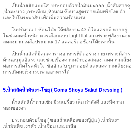
เป็นน้ำสลัดแบบใส ประกอบด้วยน้ำมันมะกอก ,น้ำส้มสายชู
,น้ำมะนาว ,กระเทียม ,หัวหอม ซึ่งบางสูตรอาจเติมพริกไทยดำ
และใบโหระพาสับ เพื่อเพิ่มความร้อนแรง
ในปริมาณ 1 ช้อนโต๊ะ ให้พลังงาน 43 กิโลแครอลี่ หากอยู่
ในช่วงลดน้ำหนัก ควรเลือกแบบ Light Italian เพราะพลังงานจะ
ลดลงมาก เหลือประมาณ 17 แคลอรี่ต่อช้อนโต๊ะเท่านั้น
เป็นน้ำสลัดที่มีคุณค่าทางอาหารที่ดีต่อร่างกาย เพราะมีสาร
ต้านอนุมูลอิสระ และช่วยเรื่องความจำของสมอง ลดความเสี่ยง
ต่อการเกิดโรคหัวใจ ข้ออักเสบ รูมาตอยด์ และลดความเสี่ยงต่อ
การเกิดมะเร็งกระเพาออาหารได้
5.น้ำสลัดน้ำมันงา-โชยุ ( Goma Shoyu Salad Dressing )
น้ำสลัดสีน้ำตาลเข้ม มีรสเปรี้ยว เค็ม กำลังดี และมีความ
หอมของงา
ประกอบด้วยโชยุ ( ซอสถั่วเหลืองของญี่ปุ่น ) ,น้ำมันงา
,น้ำมันพืช ,งาคั่ว ,น้ำเชื่อม และเกลือ