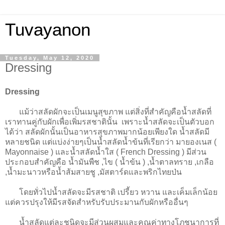
Tuvayanon
Tuesday, May 12, 2020
Dressing
Dressing
แม้ว่าสลัดผักจะเป็นเมนูสุขภาพ แต่สิ่งที่สำคัญคือน้ำสลัดที่
เราทานคู่กับผักเพื่อเพิ่มรสชาตินั้น เพราะน้ำสลัดจะเป็นตัวบอก
ได้ว่า สลัดผักนั้นเป็นอาหารสุขภาพมากน้อยเพียงใด น้ำสลัดมี
หลายชนิด แต่แบ่งง่ายๆเป็นน้ำสลัดน้ำข้นที่เรียกว่า มายองเนส (
Mayonnaise ) และน้ำสลัดน้ำใส ( French Dressing ) มีส่วน
ประกอบสำคัญคือ น้ำมันพืช ,ไข ( น้ำข้น ) ,น้ำตาลทราย ,เกลือ
,น้ำมะนาวหรือน้ำส้มสายชู ,มัสตาร์ดและพริกไทยป่น
โดยทั่วไปน้ำสลัดจะมีรสชาติ เปรี้ยว หวาน และเค็มเล็กน้อย
แต่ควรปรุงให้มีรสจัดสำหรับรับประมานกับผักหรืออื่นๆ
น้ำสลัดแต่ละชนิดจะมีส่วนผสมและคุณค่าทางโภชนาการที่