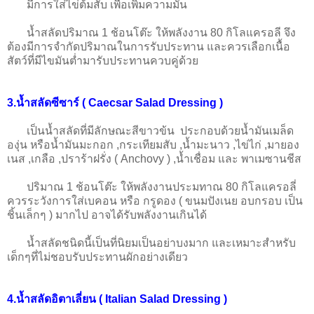
มีการใส่ไข่ต้มสับ เพื่อเพิ่มความมัน
น้ำสลัดปริมาณ 1 ช้อนโต๊ะ ให้พลังงาน 80 กิโลแครอลี จึง
ต้องมีการจำกัดปริมาณในการรับประทาน และควรเลือกเนื้อ
สัตว์ที่มีไขมันต่ำมารับประทานควบคู่ด้วย
3.น้ำสลัดซีซาร์ ( Caecsar Salad Dressing )
เป็นน้ำสลัดที่มีลักษณะสีขาวข้น ประกอบด้วยน้ำมันเมล็ด
องุ่น หรือน้ำมันมะกอก ,กระเทียมสับ ,น้ำมะนาว ,ไข่ไก่ ,มายอง
เนส ,เกลือ ,ปราร้าฝรั่ง ( Anchovy ) ,น้ำเชื่อม และ พาเมซานชีส
ปริมาณ 1 ช้อนโต๊ะ
ให้พลังงานประมทาณ 80 กิโลแครอลี่
ควรระวังการใส่เบคอน หรือ กรูดอง ( ขนมปังเนย อบกรอบ เป็น
ชิ้นเล็กๆ ) มากไป อาจได้รับพลังงานเกินได้
น้ำสลัดชนิดนี้เป็นที่นิยมเป็นอย่าบงมาก และเหมาะสำหรับ
เด็กๆที่ไม่ชอบรับประทานผักอย่างเดียว
4.น้ำสลัดอิตาเลี่ยน ( Italian Salad Dressing )