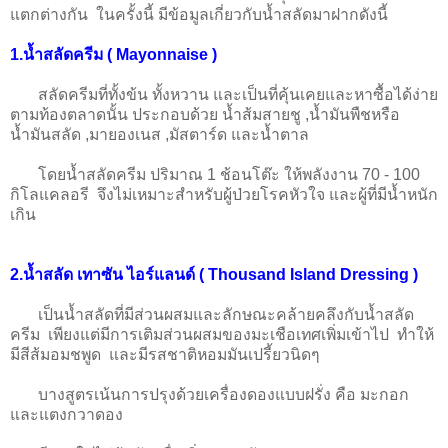
แตกต่างกัน ในครั้งนี้ มีข้อมูลเกี่ยวกับน้ำสลัดมาฝากดังนี้
1.น้ำสลัดครีม ( Mayonnaise )
สลัดครีมที่ทั้งข้น ทั้งหวาน และเป็นที่คุ้นเคยและหาซื้อได้ง่าย
ตามท้องตลาดนั้น ประกอบด้วย น้ำส้มสายชู ,น้ำมันพืชหรือ
น้ำมันสลัด ,มายองเนส ,มัสตาร์ด และน้ำตาล
โดยน้ำสลัดครีม ปริมาณ 1 ช้อนโต๊ะ ให้พลังงาน 70 - 100
กิโลแคลอรี จึงไม่เหมาะสำหรับผู้ป่วยโรคหัวใจ และผู้ที่มีน้ำหนัก
เกิน
2.น้ำสลัด เทาซัน ไอร์แลนด์ ( Thousand Island Dressing )
เป็นน้ำสลัดที่มีส่วนผสมและลักษณะคล้ายคลึงกับน้ำสลัด
ครีม เพียงแต่มีการเติมส่วนผสมของมะเชือเทศเพิ่มเข้าไป ทำให้
มีสีส้มอมชพูด และมีรสชาติหอมมันเปรี้ยวนิดๆ
บางสูตรเน้นการปรุงด้วยเครื่องดองแบบฝรั่ง คือ มะกอก
และแตงกวาดอง