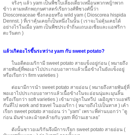
จริงๆ แล้ว yam เป็นพืชใบเลี่ยงเดี่ยวเหมือนพวกหญ้าพวก
ข้าว ตามหลักพฤกษศาสตร์เรียกวงศ์พืชวงศ์นี้ว่า
Dioscoreaceae ซึ่งกลอยหรือ wild yam ( Dioscorea hispida
Dennst. ) ที่เราคุ้นเคยก็เป็นหนึ่งในนั้น ( เราจะไม่คุ้นเคยได้
อย่างไรในเมื่อ yam เป็นพืชประจำถิ่นแถบเอเชียและแอฟริกา
ตะวันตก )
แล้วเกิดอะไรขึ้นระหว่าง yam กับ sweet potato?
ในอดีตอเมริกามี sweet potato สายแข็งอยู่ก่อน ( หมายถึง
สายพันธุ์ที่พอเอาไปประกอบอาหารแล้วเนื้อข้างในยังแข็งอยู่
หรือเรียกว่า firm varieties )
ต่อมามีการนำ sweet potato สายอ่อน ( หมายถึงสายพันธุ์ที่
พอเอาไปประกอบอาหารแล้วเนื้อข้างในจะอ่อนนุ่มละมุนลิ้น
หรือเรียกว่า soft varieties ) เข้ามาปลูกในทวีป เผอิญชาวแอฟริ
กันที่ไป work and travel ในอเมริกา ( หมายถึงไปเป็นทาส ) เค้า
เรียก sweet potato สายอ่อน ว่า "yam" เพราะพี่ท่านบอกว่า "ดู
ก่อน มันช่างละม้ายคล้ายกับ yam ที่บ้านเฮาเลย"
ดังนั้นชาวอเมริกันจึงมีการเรียก sweet potato สายอ่อน (