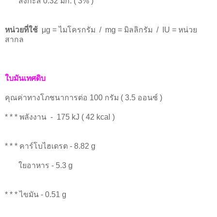
สังกะสี 0.32 มก. ( 3% )
หน่วยที่ใช้
μg = ไมโครกรัม / mg = มิลลิกรัม / IU = หน่วย
สากล
ใบมันเทศดิบ
คุณค่าทางโภชนาการต่อ 100 กรัม ( 3.5 ออนซ์ )
* * * พลังงาน - 175 kJ ( 42 kcal )
* * * คาร์โบไฮเดรต - 8.82 g
ใยอาหาร - 5.3 g
* * * ไขมัน - 0.51 g