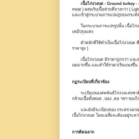
เนื้อไก่งวงบด - Ground turkey
- 
meat ) ผสมกับเนื้อส่วนที่จางกว่า ( L
และเข้าสู่กระบวนการแปนรูปจนกระทั่
ในกระบวนการแปรรูปนั้น เนื้อไก่งว
เคมีปรุงแต่ง
ตัวหลักที่ใช้ทำเป็นเนื้อไก่งวงบด คื
ราคาสูง )
เนื้อไก่งวงบด มีราคาถูกกว่า และสะอาด
บดมากขึ้น และทำให้ราคาเริ่มแพงขึ้น
กฏระเบียบที่เกี่ยวข้อง
ระเบียบของสหพันธ์ไก่งวงแห่งชาต
กล้ามเนื้อทั้งหมด ,น่อง ,คอ ฯลฯ ของ
และยังมีระเบียบของ
กระทรวงเกษ
เนื้อไก่งวงบด โดยเฉลี่ยจะต้องอยู่ระหว
การติดฉลาก