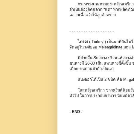
กระทรวงเกษตรของสหรัฐอเมริกา ( USD
จำเป็นต้องติดฉลาก "แต่" หากผลิตภัณฑ
ฉลากเพื่อแจ้งให้ลูกค้าทราบ
- - - - - - - - - - - - - - - - - - -
ไก่งวง
( Turkey ) เป็นนกที่บินไม่
จัดอยู่ในวงศ์ย่อย Meleagridinae สกุล 
มีปากสั้นเรียวบาง บริเวณหัวบางส่วน
ขนหางมี 28-30 เส้น แพนหางชี้ตั้งขึ้น 
เดือย ขนตามลำตัวเป็นเงา
แบ่งออกได้เป็น 2 ชนิด คือ M. gal
ในสหรัฐอเมริกา ชาวคริสต์นิยมรับป
ทั่วไป ในการประกอบอาหาร นิยมยัดไ
- END -