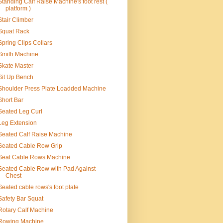
Standing Calf Raise Machine's foot rest (
platform )
Stair Climber
Squat Rack
Spring Clips Collars
Smith Machine
Skate Master
Sit Up Bench
Shoulder Press Plate Loadded Machine
Short Bar
Seated Leg Curl
Leg Extension
Seated Calf Raise Machine
Seated Cable Row Grip
Seat Cable Rows Machine
Seated Cable Row with Pad Against
Chest
Seated cable rows's foot plate
Safety Bar Squat
Rotary Calf Machine
Rowing Machine