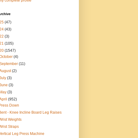
y complete profile
rchive
25
(47)
24
(43)
22
(3)
21
(105)
20
(1547)
October
(4)
September
(11)
August
(2)
July
(3)
June
(3)
May
(3)
April
(952)
Press Down
Bent - Knee Incline Board Leg Raises
Wrist Weights
Wrist Straps
Vertical Leg Press Machine