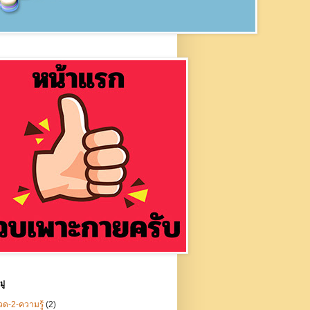
ู่
ด-2-ความรู้
(2)