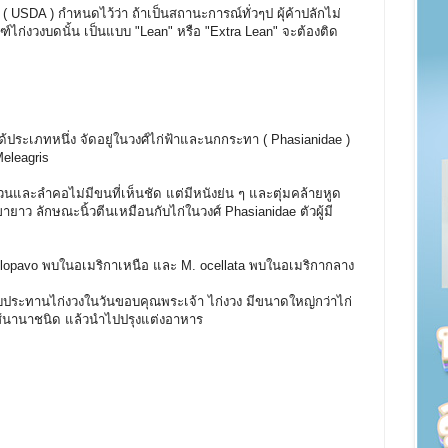
A ) กำหนดไว้ว่า ถ้าเป็นสถานะการณ์ทั่วๆป ผุ้ค้าปลักไม่
์ไก่งวงบดนั้น เป็นแบบ "Lean" หรือ "Extra Lean" จะต้องติด
ได้ประเภทหนึ่ง จัดอยู่ในวงศ์ไก่ฟ้าและนกกระทา ( Phasianidae )
Meleagris
และลำคอไม่มีขนที่เห็นชัด แต่มีหนังย่น ๆ และตุ่มคล้ายหูด
ขายาว ลักษณะนิ้วตีนเหมือนกับไก่ในวงศ์ Phasianidae ตัวผู้มี
lopavo พบในอเมริกาเหนือ และ M. ocellata พบในอเมริกากลาง
ระทานไก่งวงในวันขอบคุณพระเจ้า ไก่งวง มีขนาดใหญ่กว่าไก่
ส้นานาชนิด แล้วนำไปปรุงแต่งอาหาร