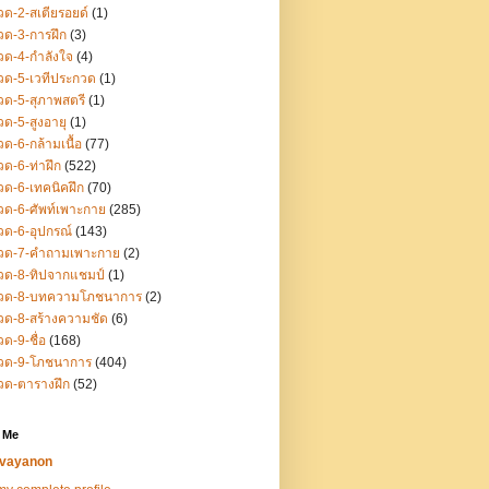
ด-2-สเตียรอยด์
(1)
ด-3-การฝึก
(3)
ด-4-กำลังใจ
(4)
ด-5-เวทีประกวด
(1)
ด-5-สุภาพสตรี
(1)
ด-5-สูงอายุ
(1)
ด-6-กล้ามเนื้อ
(77)
ด-6-ท่าฝึก
(522)
ด-6-เทคนิคฝึก
(70)
ด-6-ศัพท์เพาะกาย
(285)
ด-6-อุปกรณ์
(143)
วด-7-คำถามเพาะกาย
(2)
วด-8-ทิปจากแชมป์
(1)
วด-8-บทความโภชนาการ
(2)
ด-8-สร้างความชัด
(6)
ด-9-ชื่อ
(168)
วด-9-โภชนาการ
(404)
วด-ตารางฝึก
(52)
 Me
vayanon