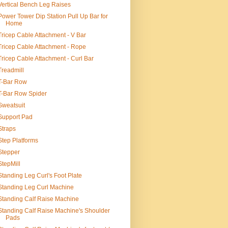
Vertical Bench Leg Raises
Power Tower Dip Station Pull Up Bar for
Home
Tricep Cable Attachment - V Bar
Tricep Cable Attachment - Rope
Tricep Cable Attachment - Curl Bar
Treadmill
T-Bar Row
T-Bar Row Spider
Sweatsuit
Support Pad
Straps
Step Platforms
Stepper
StepMill
Standing Leg Curl's Foot Plate
Standing Leg Curl Machine
Standing Calf Raise Machine
Standing Calf Raise Machine's Shoulder
Pads