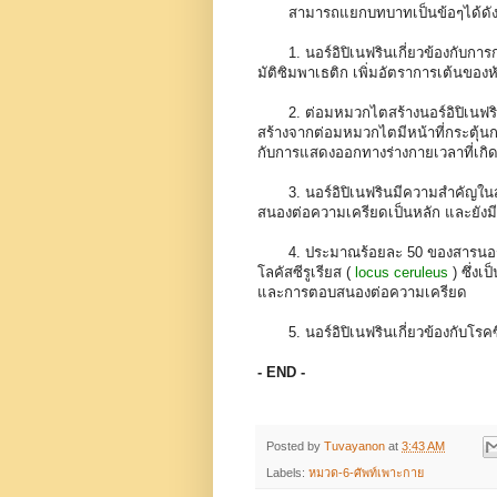
สามารถแยกบทบาทเป็นข้อๆได้ดังน
1. นอร์อิปิเนฟรินเกี่ยวข้องกั
มัติซิมพาเธติก เพิ่มอัตราการเต้นของห
2. ต่อมหมวกไตสร้างนอร์อิปิเนฟร
สร้างจากต่อมหมวกไตมีหน้าที่กระตุ้น
กับการแสดงออกทางร่างกายเวลาที่เก
3. นอร์อิปิเนฟรินมีความสำคัญใน
สนองต่อความเครียดเป็นหลัก และยังมีส
4. ประมาณร้อยละ 50 ของสารนอร์อ
โลคัสซีรูเรียส (
locus ceruleus
) ซึ่งเ
และการตอบสนองต่อความเครียด
5. นอร์อิปิเนฟรินเกี่ยวข้องกับโ
- END -
Posted by
Tuvayanon
at
3:43 AM
Labels:
หมวด-6-ศัพท์เพาะกาย