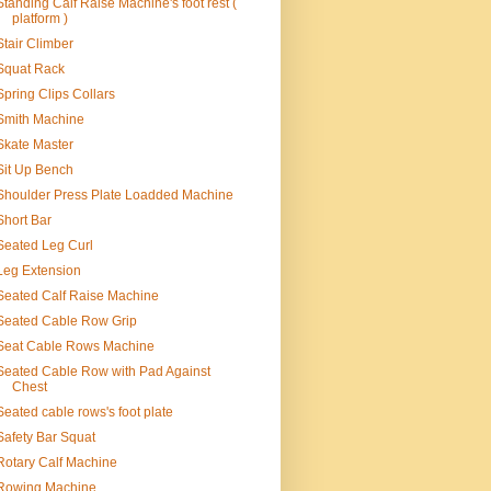
Standing Calf Raise Machine's foot rest (
platform )
Stair Climber
Squat Rack
Spring Clips Collars
Smith Machine
Skate Master
Sit Up Bench
Shoulder Press Plate Loadded Machine
Short Bar
Seated Leg Curl
Leg Extension
Seated Calf Raise Machine
Seated Cable Row Grip
Seat Cable Rows Machine
Seated Cable Row with Pad Against
Chest
Seated cable rows's foot plate
Safety Bar Squat
Rotary Calf Machine
Rowing Machine