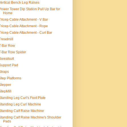
Vertical Bench Leg Raises
Power Tower Dip Station Pull Up Bar for
Home
Tricep Cable Attachment - V Bar
Tricep Cable Attachment - Rope
Tricep Cable Attachment - Curl Bar
Treadmill
T-Bar Row
T-Bar Row Spider
Sweatsuit
Support Pad
Straps
Step Platforms
Stepper
StepMill
Standing Leg Curl's Foot Plate
Standing Leg Curl Machine
Standing Calf Raise Machine
Standing Calf Raise Machine's Shoulder
Pads