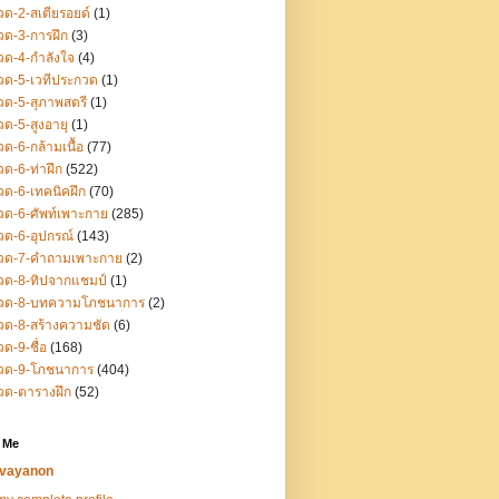
ด-2-สเตียรอยด์
(1)
ด-3-การฝึก
(3)
ด-4-กำลังใจ
(4)
ด-5-เวทีประกวด
(1)
ด-5-สุภาพสตรี
(1)
ด-5-สูงอายุ
(1)
ด-6-กล้ามเนื้อ
(77)
ด-6-ท่าฝึก
(522)
ด-6-เทคนิคฝึก
(70)
ด-6-ศัพท์เพาะกาย
(285)
ด-6-อุปกรณ์
(143)
วด-7-คำถามเพาะกาย
(2)
วด-8-ทิปจากแชมป์
(1)
วด-8-บทความโภชนาการ
(2)
ด-8-สร้างความชัด
(6)
ด-9-ชื่อ
(168)
วด-9-โภชนาการ
(404)
วด-ตารางฝึก
(52)
 Me
vayanon