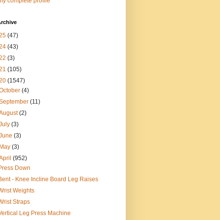
y complete profile
rchive
25
(47)
24
(43)
22
(3)
21
(105)
20
(1547)
October
(4)
September
(11)
August
(2)
July
(3)
June
(3)
May
(3)
April
(952)
Press Down
Bent - Knee Incline Board Leg Raises
Wrist Weights
Wrist Straps
Vertical Leg Press Machine