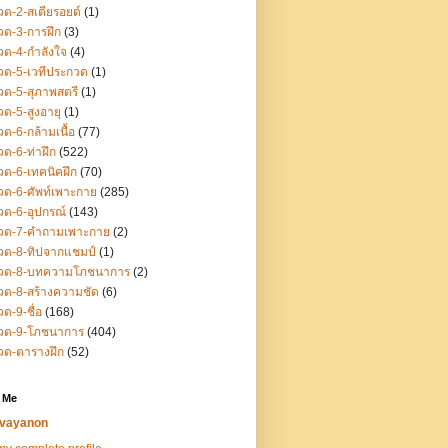
ด-2-สเตียรอยด์
(1)
ด-3-การฝึก
(3)
ด-4-กำลังใจ
(4)
ด-5-เวทีประกวด
(1)
ด-5-สุภาพสตรี
(1)
ด-5-สูงอายุ
(1)
ด-6-กล้ามเนื้อ
(77)
ด-6-ท่าฝึก
(522)
ด-6-เทคนิคฝึก
(70)
ด-6-ศัพท์เพาะกาย
(285)
ด-6-อุปกรณ์
(143)
วด-7-คำถามเพาะกาย
(2)
วด-8-ทิปจากแชมป์
(1)
วด-8-บทความโภชนาการ
(2)
ด-8-สร้างความชัด
(6)
ด-9-ชื่อ
(168)
วด-9-โภชนาการ
(404)
วด-ตารางฝึก
(52)
 Me
vayanon