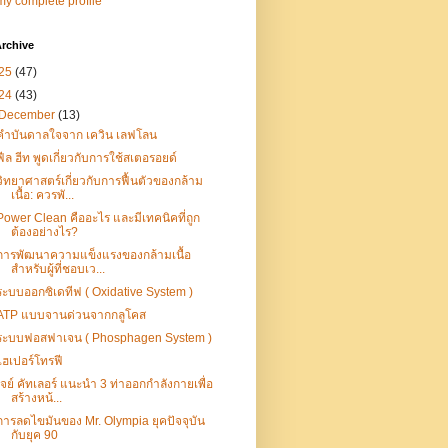
y complete profile
rchive
25
(47)
24
(43)
December
(13)
คำบันดาลใจจาก เควิน เลฟโลน
ฟีล ฮีท พูดเกี่ยวกับการใช้สเตอรอยด์
วิทยาศาสตร์เกี่ยวกับการฟื้นตัวของกล้าม
เนื้อ: ควรพั...
Power Clean คืออะไร และมีเทคนิคที่ถูก
ต้องอย่างไร?
การพัฒนาความแข็งแรงของกล้ามเนื้อ
สำหรับผู้ที่ชอบเว...
ระบบออกซิเดทีฟ ( Oxidative System )
ATP แบบจานด่วนจากกลูโคส
ระบบฟอสฟาเจน ( Phosphagen System )
ไฮเปอร์โทรฟี
เจย์ คัทเลอร์ แนะนำ 3 ท่าออกกำลังกายเพื่อ
สร้างหน้...
การลดไขมันของ Mr. Olympia ยุคปัจจุบัน
กับยุค 90