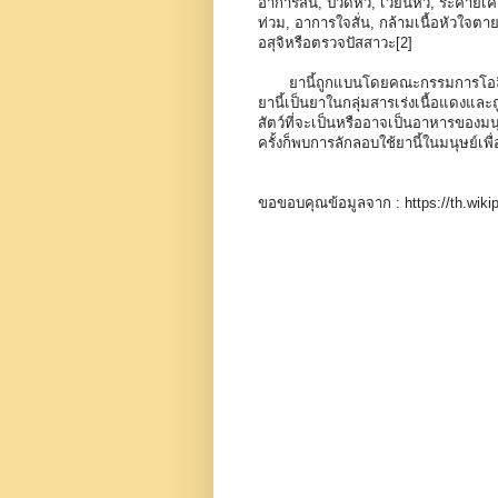
อาการสั่น, ปวดหัว, เวียนหัว, ระคาย
ท่วม, อาการใจสั่น, กล้ามเนื้อหัวใจ
อสุจิหรือตรวจปัสสาวะ[2]
ยานี้ถูกแบนโดยคณะกรรมการโอลิมปิก
ยานี้เป็นยาในกลุ่มสารเร่งเนื้อแดงและ
สัตว์ที่จะเป็นหรืออาจเป็นอาหารของมน
ครั้งก็พบการลักลอบใช้ยานี้ในมนุษย์เพ
ขอขอบคุณข้อมูลจาก : https://th.wiki