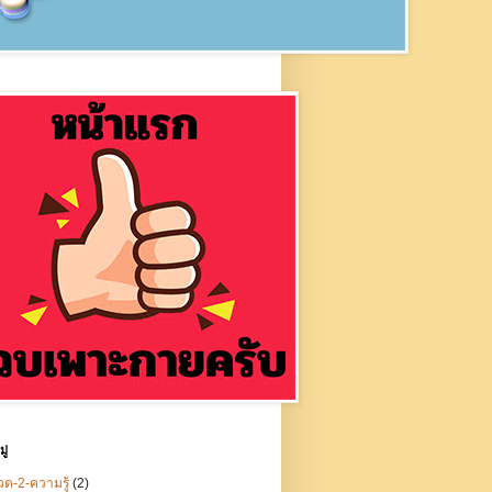
ู่
ด-2-ความรู้
(2)