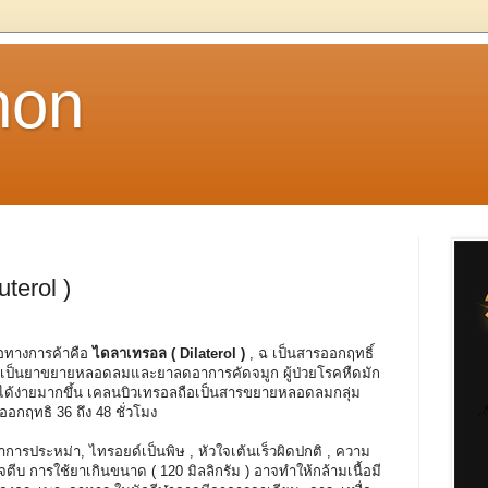
non
terol )
่อทางการค้าคือ
ไดลาเทรอล ( Dilaterol )
, ฉ เป็นสารออกฤทธิ์
ช้เป็นยาขยายหลอดลมและยาลดอาการคัดจมูก ผู้ป่วยโรคหืดมัก
จได้ง่ายมากขึ้น เคลนบิวเทรอลถือเป็นสารขยายหลอดลมกลุ่ม
กฤทธิ 36 ถึง 48 ชั่วโมง
รประหม่า, ไทรอยด์เป็นพิษ , หัวใจเต้นเร็วผิดปกติ , ความ
ตีบ การใช้ยาเกินขนาด ( 120 มิลลิกรัม ) อาจทำให้กล้ามเนื้อมี