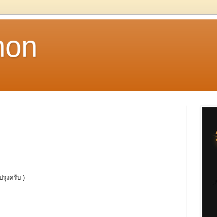
non
ปรุงครับ )