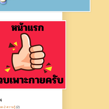
ู่
ด-2-ความรู้
(2)