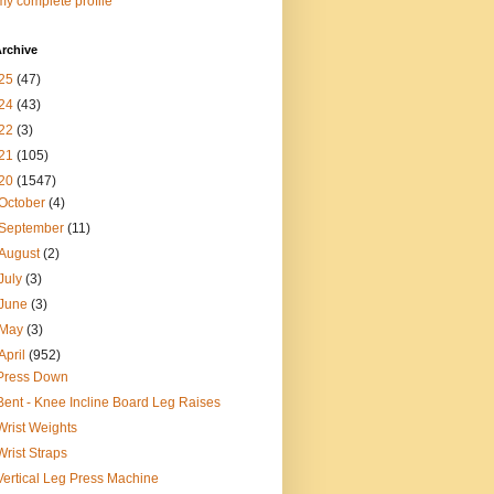
y complete profile
rchive
25
(47)
24
(43)
22
(3)
21
(105)
20
(1547)
October
(4)
September
(11)
August
(2)
July
(3)
June
(3)
May
(3)
April
(952)
Press Down
Bent - Knee Incline Board Leg Raises
Wrist Weights
Wrist Straps
Vertical Leg Press Machine