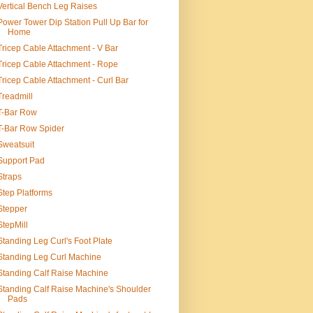
Vertical Bench Leg Raises
Power Tower Dip Station Pull Up Bar for
Home
Tricep Cable Attachment - V Bar
Tricep Cable Attachment - Rope
Tricep Cable Attachment - Curl Bar
Treadmill
T-Bar Row
T-Bar Row Spider
Sweatsuit
Support Pad
Straps
Step Platforms
Stepper
StepMill
Standing Leg Curl's Foot Plate
Standing Leg Curl Machine
Standing Calf Raise Machine
Standing Calf Raise Machine's Shoulder
Pads