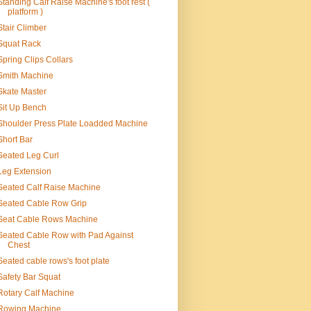
Standing Calf Raise Machine's foot rest (
platform )
Stair Climber
Squat Rack
Spring Clips Collars
Smith Machine
Skate Master
Sit Up Bench
Shoulder Press Plate Loadded Machine
Short Bar
Seated Leg Curl
Leg Extension
Seated Calf Raise Machine
Seated Cable Row Grip
Seat Cable Rows Machine
Seated Cable Row with Pad Against
Chest
Seated cable rows's foot plate
Safety Bar Squat
Rotary Calf Machine
Rowing Machine