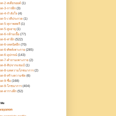
ด-2-สเตียรอยด์
(1)
ด-3-การฝึก
(3)
ด-4-กำลังใจ
(4)
ด-5-เวทีประกวด
(1)
ด-5-สุภาพสตรี
(1)
ด-5-สูงอายุ
(1)
ด-6-กล้ามเนื้อ
(77)
ด-6-ท่าฝึก
(522)
ด-6-เทคนิคฝึก
(70)
ด-6-ศัพท์เพาะกาย
(285)
ด-6-อุปกรณ์
(143)
วด-7-คำถามเพาะกาย
(2)
วด-8-ทิปจากแชมป์
(1)
วด-8-บทความโภชนาการ
(2)
ด-8-สร้างความชัด
(6)
ด-9-ชื่อ
(168)
วด-9-โภชนาการ
(404)
วด-ตารางฝึก
(52)
 Me
vayanon