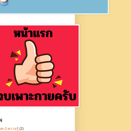
ู่
ด-2-ความรู้
(2)