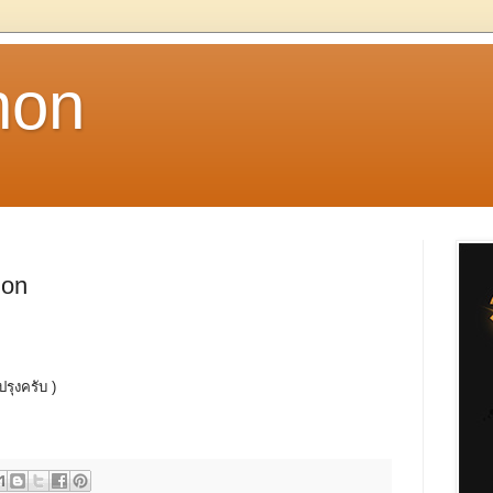
non
ion
ปรุงครับ )