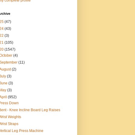
y complete profile
rchive
25
(47)
24
(43)
22
(3)
21
(105)
20
(1547)
October
(4)
September
(11)
August
(2)
July
(3)
June
(3)
May
(3)
April
(952)
Press Down
Bent - Knee Incline Board Leg Raises
Wrist Weights
Wrist Straps
Vertical Leg Press Machine