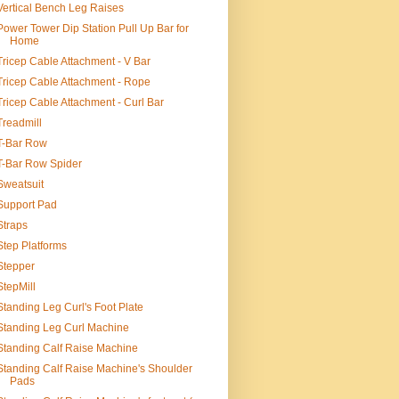
Vertical Bench Leg Raises
Power Tower Dip Station Pull Up Bar for
Home
Tricep Cable Attachment - V Bar
Tricep Cable Attachment - Rope
Tricep Cable Attachment - Curl Bar
Treadmill
T-Bar Row
T-Bar Row Spider
Sweatsuit
Support Pad
Straps
Step Platforms
Stepper
StepMill
Standing Leg Curl's Foot Plate
Standing Leg Curl Machine
Standing Calf Raise Machine
Standing Calf Raise Machine's Shoulder
Pads