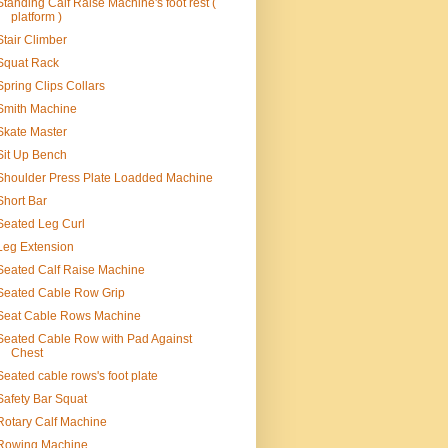
Standing Calf Raise Machine's foot rest (
platform )
Stair Climber
Squat Rack
Spring Clips Collars
Smith Machine
Skate Master
Sit Up Bench
Shoulder Press Plate Loadded Machine
Short Bar
Seated Leg Curl
Leg Extension
Seated Calf Raise Machine
Seated Cable Row Grip
Seat Cable Rows Machine
Seated Cable Row with Pad Against
Chest
Seated cable rows's foot plate
Safety Bar Squat
Rotary Calf Machine
Rowing Machine