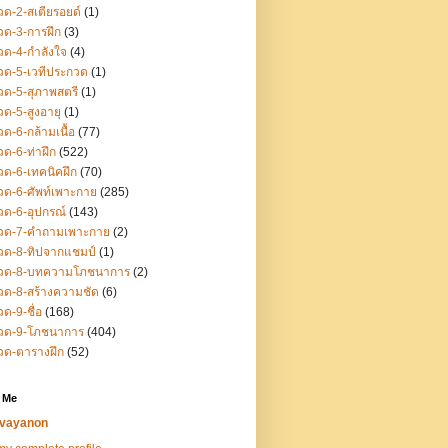
ด-2-สเตียรอยด์
(1)
ด-3-การฝึก
(3)
ด-4-กำลังใจ
(4)
ด-5-เวทีประกวด
(1)
ด-5-สุภาพสตรี
(1)
ด-5-สูงอายุ
(1)
ด-6-กล้ามเนื้อ
(77)
ด-6-ท่าฝึก
(522)
ด-6-เทคนิคฝึก
(70)
ด-6-ศัพท์เพาะกาย
(285)
ด-6-อุปกรณ์
(143)
วด-7-คำถามเพาะกาย
(2)
วด-8-ทิปจากแชมป์
(1)
วด-8-บทความโภชนาการ
(2)
ด-8-สร้างความชัด
(6)
ด-9-ชื่อ
(168)
วด-9-โภชนาการ
(404)
วด-ตารางฝึก
(52)
 Me
vayanon