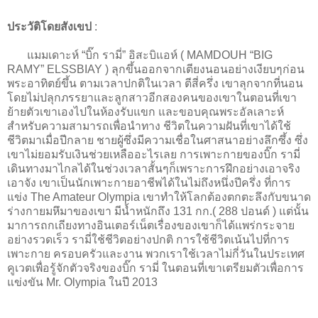
ประวัติโดยสังเขป
:
แมมเดาะห์ “บิ๊ก รามี่” อิสะบิแอห์ ( MAMDOUH “BIG
RAMY” ELSSBIAY ) ลุกขึ้นออกจากเตียงนอนอย่างเงียบๆก่อน
พระอาทิตย์ขึ้น ตามเวลาปกติในเวลา ตีสี่ครึ่ง เขาลุกจากที่นอน
โดยไม่ปลุกภรรยาและลูกสาวอีกสองคนของเขาในตอนที่เขา
ย้ายตัวเขาเองไปในห้องรับแขก และขอบคุณพระอัลเลาะห์
สำหรับความสามารถเพื่อนำทาง ชีวิตในความฝันที่เขาได้ใช้
ชีวิตมาเมื่อปีกลาย ชายผู้ซึ่งมีความเชื่อในศาสนาอย่างลึกซึ้ง ซึ่ง
เขาไม่ยอมรับเงินช่วยเหลืออะไรเลย การเพาะกายของบิ๊ก รามี่
เดินทางมาไกลได้ในช่วงเวลาสั้นๆก็เพราะการฝึกอย่างเอาจริง
เอาจัง เขาเป็นนักเพาะกายอาชีพได้ในไม่ถึงหนึ่งปีครึ่ง ที่การ
แข่ง The Amateur Olympia เขาทำให้โลกต้องตกตะลึงกับขนาด
ร่างกายมหึมาของเขา มีน้ำหนักถึง 131 กก.( 288 ปอนด์ ) แต่นั้น
มาการถกเถียงทางอินเตอร์เน็ตเรื่องของเขาก็ได้แพร่กระจาย
อย่างรวดเร็ว รามี่ใช้ชีวิตอย่างปกติ การใช้ชีวิตเน้นไปที่การ
เพาะกาย ครอบครัวและงาน พวกเราใช้เวลาไม่กี่วันในประเทศ
คูเวตเพื่อรู้จักตัวจริงของบิ๊ก รามี่ ในตอนที่เขาเตรียมตัวเพื่อการ
แข่งขัน Mr. Olympia ในปี 2013