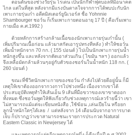
ตอนต้นของช่วงวัยรุ่น โรเดน เป็นนักกีฬาฟุตบอลที่มีอนาคต
ไกล แต่ในที่สุด หลังจากมีแรงบันดาลใจจากการได้พบปะกับนัก
เพาะกายรุ่นเก๋า อดีตมิสเตอร์ยูนิเวอร์ส ชื่อ Yohnnie
Shambourger ชอว์น ก็เริ่มเพาะกายตอนอายุ 17 ปี ( คือเริ่มเพาะ
กายเมื่อ ค.ศ.1992 )
ด้วยหลักการสร้างกล้ามเนื้อของนักเพาะกายรุ่นเก๋านั้น (
เพิ่มปริมาณเนื้อก่อน แล้วมาสกัดเอารูปทรงทีหลัง ) ทำให้ชอว์น
เพิ่มน้ำหนักจาก 70 กก. ( 155 ปอนด์ ) ไปเป็นนักเพาะกายรุ่นน้ำ
หนักสูงขึ้น และหลังจากตัดเอาส่วนเกิน ( ไขมัน ฯลฯ ) ออกแล้ว
จึงเหลือมัดกล้ามล้วนๆอยู่กับตัวของชอร์นในน้ำหนัก 118 กก. (
260 ปอนด์ )
ขณะที่ชีวิตนักเพาะกายของชอว์น กำลังไปด้วยดีอยู่นั้น ก็มี
เหตุให้เขาต้องออกจากวงการไปช่วงหนึ่ง เนื่องจากเขาได้
ประสบอุบัติเหตุทำให้เส้นเอ็น 9 เส้นที่มือขวาของเขาขาดออก
ทั้งหมด ซึ่งชอว์นพูดให้ฟังเกี่ยวกับช่วงเหตุการณ์เลวร้ายนี้ว่า เขา
ไม่สามารถแม้แต่จะเขียนหนังสือ ,ใช้ฆ้อน ,เล่นเปียโน หรือยก
ลูกน้ำหนักใดๆได้เลย / แต่หลังจาก 14 เดือนนับจากอาการบาด
เจ็บ ก็ปรากฏว่าเขาสามารถชนะรายการประกวด Natural
Eastern Classic in Newjersey ได้
และเหตุการณ์แย่ๆอีกเหตุการณ์หนึ่ง ก็คือเมื่อปี ค.ศ.2002