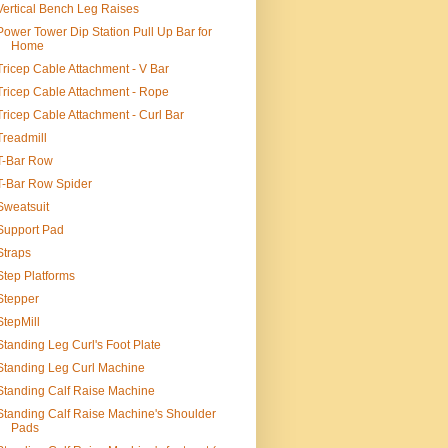
Vertical Bench Leg Raises
Power Tower Dip Station Pull Up Bar for
Home
Tricep Cable Attachment - V Bar
Tricep Cable Attachment - Rope
Tricep Cable Attachment - Curl Bar
Treadmill
T-Bar Row
T-Bar Row Spider
Sweatsuit
Support Pad
Straps
Step Platforms
Stepper
StepMill
Standing Leg Curl's Foot Plate
Standing Leg Curl Machine
Standing Calf Raise Machine
Standing Calf Raise Machine's Shoulder
Pads