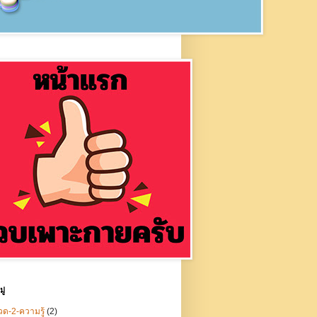
ู่
ด-2-ความรู้
(2)