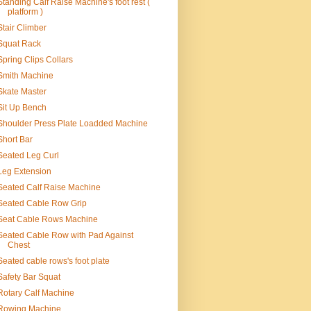
Standing Calf Raise Machine's foot rest (
platform )
Stair Climber
Squat Rack
Spring Clips Collars
Smith Machine
Skate Master
Sit Up Bench
Shoulder Press Plate Loadded Machine
Short Bar
Seated Leg Curl
Leg Extension
Seated Calf Raise Machine
Seated Cable Row Grip
Seat Cable Rows Machine
Seated Cable Row with Pad Against
Chest
Seated cable rows's foot plate
Safety Bar Squat
Rotary Calf Machine
Rowing Machine