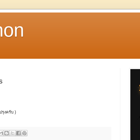
non
s
ปรุงครับ )