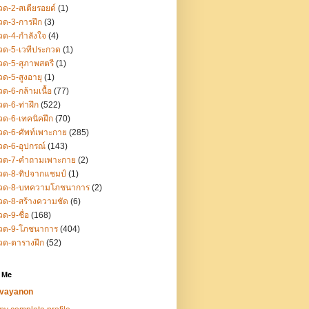
ด-2-สเตียรอยด์
(1)
ด-3-การฝึก
(3)
ด-4-กำลังใจ
(4)
ด-5-เวทีประกวด
(1)
ด-5-สุภาพสตรี
(1)
ด-5-สูงอายุ
(1)
ด-6-กล้ามเนื้อ
(77)
ด-6-ท่าฝึก
(522)
ด-6-เทคนิคฝึก
(70)
ด-6-ศัพท์เพาะกาย
(285)
ด-6-อุปกรณ์
(143)
วด-7-คำถามเพาะกาย
(2)
วด-8-ทิปจากแชมป์
(1)
วด-8-บทความโภชนาการ
(2)
ด-8-สร้างความชัด
(6)
ด-9-ชื่อ
(168)
วด-9-โภชนาการ
(404)
วด-ตารางฝึก
(52)
 Me
vayanon