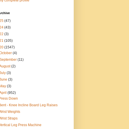
y complete profile
rchive
25
(47)
24
(43)
22
(3)
21
(105)
20
(1547)
October
(4)
September
(11)
August
(2)
July
(3)
June
(3)
May
(3)
April
(952)
Press Down
Bent - Knee Incline Board Leg Raises
Wrist Weights
Wrist Straps
Vertical Leg Press Machine