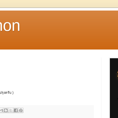
non
ปรุงครับ )