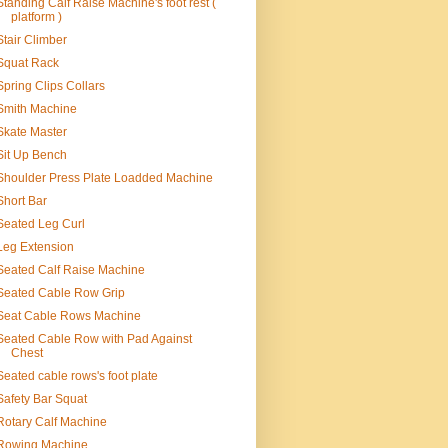
Standing Calf Raise Machine's foot rest (
platform )
Stair Climber
Squat Rack
Spring Clips Collars
Smith Machine
Skate Master
Sit Up Bench
Shoulder Press Plate Loadded Machine
Short Bar
Seated Leg Curl
Leg Extension
Seated Calf Raise Machine
Seated Cable Row Grip
Seat Cable Rows Machine
Seated Cable Row with Pad Against
Chest
Seated cable rows's foot plate
Safety Bar Squat
Rotary Calf Machine
Rowing Machine