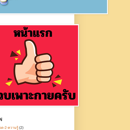
ู่
ด-2-ความรู้
(2)