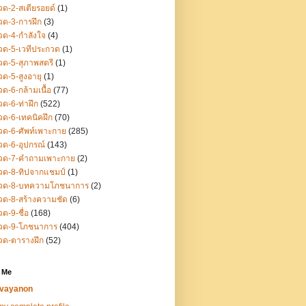
ด-2-สเตียรอยด์
(1)
ด-3-การฝึก
(3)
ด-4-กำลังใจ
(4)
ด-5-เวทีประกวด
(1)
ด-5-สุภาพสตรี
(1)
ด-5-สูงอายุ
(1)
ด-6-กล้ามเนื้อ
(77)
ด-6-ท่าฝึก
(522)
ด-6-เทคนิคฝึก
(70)
ด-6-ศัพท์เพาะกาย
(285)
ด-6-อุปกรณ์
(143)
วด-7-คำถามเพาะกาย
(2)
วด-8-ทิปจากแชมป์
(1)
วด-8-บทความโภชนาการ
(2)
ด-8-สร้างความชัด
(6)
ด-9-ชื่อ
(168)
วด-9-โภชนาการ
(404)
วด-ตารางฝึก
(52)
 Me
vayanon