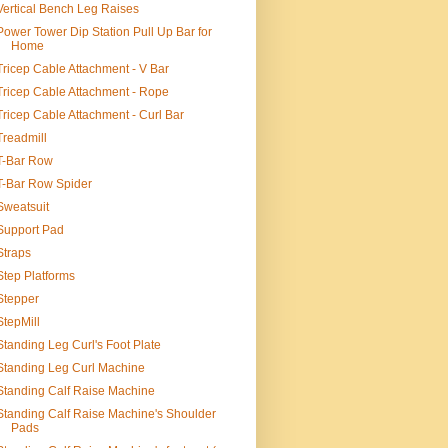
Vertical Bench Leg Raises
Power Tower Dip Station Pull Up Bar for
Home
Tricep Cable Attachment - V Bar
Tricep Cable Attachment - Rope
Tricep Cable Attachment - Curl Bar
Treadmill
T-Bar Row
T-Bar Row Spider
Sweatsuit
Support Pad
Straps
Step Platforms
Stepper
StepMill
Standing Leg Curl's Foot Plate
Standing Leg Curl Machine
Standing Calf Raise Machine
Standing Calf Raise Machine's Shoulder
Pads