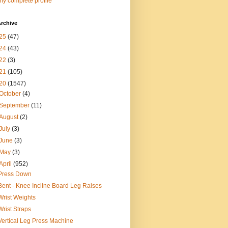
y complete profile
rchive
25
(47)
24
(43)
22
(3)
21
(105)
20
(1547)
October
(4)
September
(11)
August
(2)
July
(3)
June
(3)
May
(3)
April
(952)
Press Down
Bent - Knee Incline Board Leg Raises
Wrist Weights
Wrist Straps
Vertical Leg Press Machine