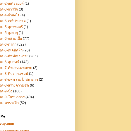
ด-2-สเตียรอยด์
(1)
ด-3-การฝึก
(3)
ด-4-กำลังใจ
(4)
ด-5-เวทีประกวด
(1)
ด-5-สุภาพสตรี
(1)
ด-5-สูงอายุ
(1)
ด-6-กล้ามเนื้อ
(77)
ด-6-ท่าฝึก
(522)
ด-6-เทคนิคฝึก
(70)
ด-6-ศัพท์เพาะกาย
(285)
ด-6-อุปกรณ์
(143)
วด-7-คำถามเพาะกาย
(2)
วด-8-ทิปจากแชมป์
(1)
วด-8-บทความโภชนาการ
(2)
ด-8-สร้างความชัด
(6)
ด-9-ชื่อ
(168)
วด-9-โภชนาการ
(404)
วด-ตารางฝึก
(52)
 Me
vayanon