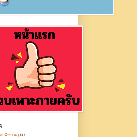
ู่
ด-2-ความรู้
(2)