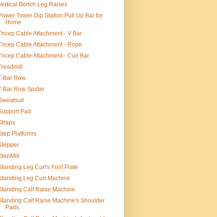
Vertical Bench Leg Raises
Power Tower Dip Station Pull Up Bar for
Home
Tricep Cable Attachment - V Bar
Tricep Cable Attachment - Rope
Tricep Cable Attachment - Curl Bar
Treadmill
T-Bar Row
T-Bar Row Spider
Sweatsuit
Support Pad
Straps
Step Platforms
Stepper
StepMill
Standing Leg Curl's Foot Plate
Standing Leg Curl Machine
Standing Calf Raise Machine
Standing Calf Raise Machine's Shoulder
Pads