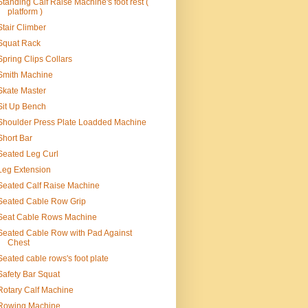
Standing Calf Raise Machine's foot rest (
platform )
Stair Climber
Squat Rack
Spring Clips Collars
Smith Machine
Skate Master
Sit Up Bench
Shoulder Press Plate Loadded Machine
Short Bar
Seated Leg Curl
Leg Extension
Seated Calf Raise Machine
Seated Cable Row Grip
Seat Cable Rows Machine
Seated Cable Row with Pad Against
Chest
Seated cable rows's foot plate
Safety Bar Squat
Rotary Calf Machine
Rowing Machine