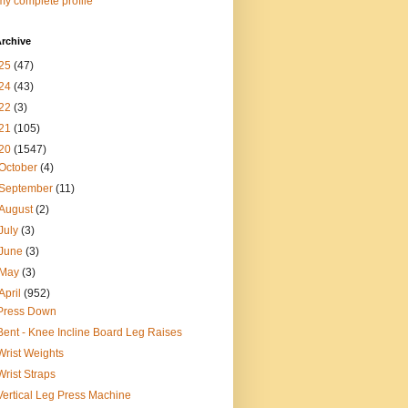
y complete profile
rchive
25
(47)
24
(43)
22
(3)
21
(105)
20
(1547)
October
(4)
September
(11)
August
(2)
July
(3)
June
(3)
May
(3)
April
(952)
Press Down
Bent - Knee Incline Board Leg Raises
Wrist Weights
Wrist Straps
Vertical Leg Press Machine