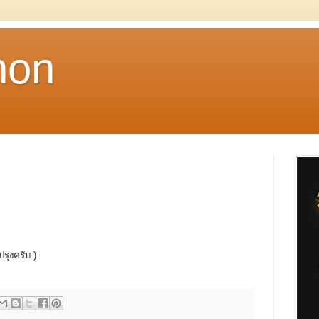
non
ปรุงครับ )