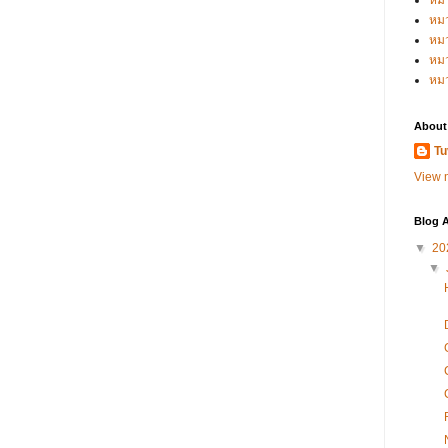
หม
หมว
หมว
หม
หม
About
Tu
View m
Blog A
▼
20
▼