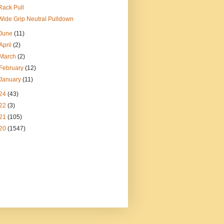
Rack Pull
Wide Grip Neutral Pulldown
June
(11)
April
(2)
March
(2)
February
(12)
January
(11)
24
(43)
22
(3)
21
(105)
20
(1547)