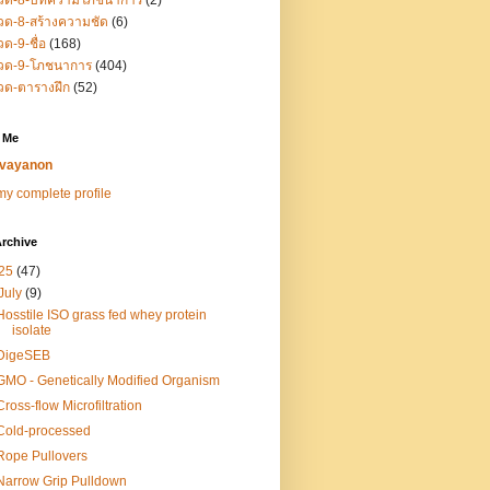
วด-8-บทความโภชนาการ
(2)
ด-8-สร้างความชัด
(6)
ด-9-ชื่อ
(168)
วด-9-โภชนาการ
(404)
วด-ตารางฝึก
(52)
 Me
vayanon
y complete profile
rchive
25
(47)
July
(9)
Hosstile ISO grass fed whey protein
isolate
DigeSEB
GMO - Genetically Modified Organism
Cross-flow Microfiltration
Cold-processed
Rope Pullovers
Narrow Grip Pulldown