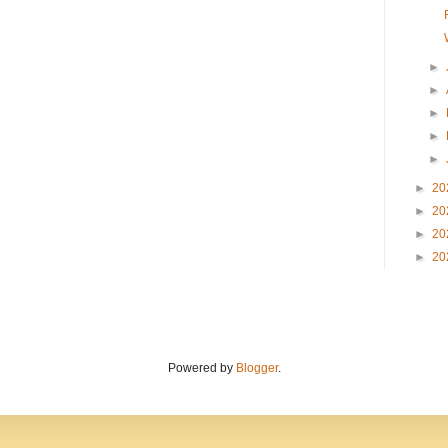
►
►
►
►
►
►
20
►
20
►
20
►
20
Powered by
Blogger
.