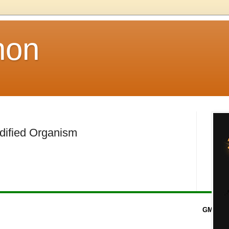
non
dified Organism
GMO -
G