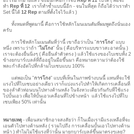
อะไรมากมายแล้ว ซึ่งมันก็คือการจบ
Rep ที่ 11
ไปได้ ( พอจะ
ทำ
Rep ที่ 12
เราก็ทำซ้ำแบบนี้อีก - จนในที่สุด ก็ถือได้ว่าเราทำ
Set นี้ได้
12 Rep
ตามที่ตั้งใจไว้แล้ว )
ทั้งหมดที่พูดมานี้ คือการใช้หลักโมนเมนตัมที่ผมพูดถึงนั่นเอง
ครับ
การใช้หลักโมเมนตัมที่ว่านี้ เขาถือว่าเป็น "
การโกง
" แบบ
หนึ่ง เพราะว่าถ้า "
ไม่โกง
" นั้น ( คือบริหารแบบขาวสะอาดนั้น )
เราจะต้องยื่นนิ่งๆ ( คือยืนลำตัวตรง ) แล้วใช้แรงของไบเซบทั้ง 2
ข้างยกบาร์เบลล์ที่ถืออยู่ในมือขึ้นมา คือหมายความว่าต้องใช้
พละกำลังอัดไปที่กล้ามไบเซบแบบ 100%
แต่พอเป็น "
การโกง
" แบบที่เห็นในภาพข้างบนนี้ แทนที่จะใช้
แรงไปที่ไบเซบอย่างเดียว เราก็แบ่งแรงไปทำให้เกิดการเคลื่อนที่
ของลำตัวท่อนบนไปทางด้านหลัง ในจังหวะเดียวกันกับที่ใช้แรง
ไปบั้นเอว เพื่อให้บั้นเอวเคลื่อนที่ไปข้างหน้า แล้วใช้แรงไปที่ไบ
เซบเพียง 50% เท่านั้น
หมายเหตุ
- เพื่อนสมาชิกอาจสงสัยว่า ก็ในเมื่อเรามีแรงเหลือที่จะ
เอนตัวไปทางด้านหลัง ( รวมไปถึง การเคลื่อนบั้นเอวไปทางด้าน
หน้า ) ทำไมไม่ใช้แรงที่ว่านั้น มายกบาร์เบลล์ขึ้นมาตรงๆเลย?