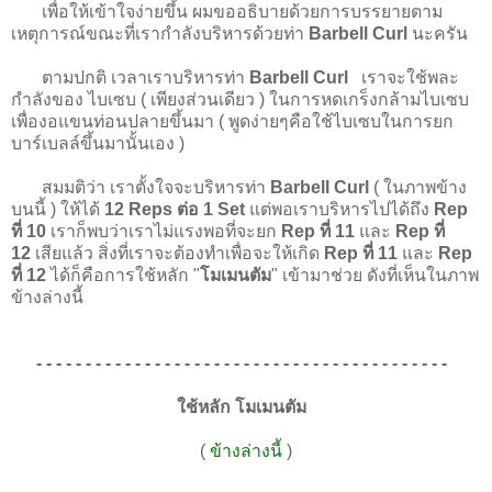
เพื่อให้เข้าใจง่ายขึ้น ผมขออธิบายด้วยการบรรยายตาม
เหตุการณ์ขณะที่เรากำลังบริหารด้วยท่า
Barbell Curl
นะครัน
ตามปกติ เวลาเราบริหารท่า
Barbell Curl
เราจะใช้พละ
กำลังของ ไบเซบ ( เพียงส่วนเดียว ) ในการหดเกร็งกล้ามไบเซบ
เพื่องอแขนท่อนปลายขึ้นมา ( พูดง่ายๆคือใช้ไบเซบในการยก
บาร์เบลล์ขึ้นมานั้นเอง )
สมมติว่า เราตั้งใจจะบริหารท่า
Barbell Curl
( ในภาพข้าง
บนนี้ ) ให้ได้
12 Reps ต่อ 1 Set
แต่พอเราบริหารไปได้ถึง
Rep
ที่ 10
เราก็พบว่าเราไม่แรงพอที่จะยก
Rep ที่ 11
และ
Rep ที่
12
เสียแล้ว สิ่งที่เราจะต้องทำเพื่อจะให้เกิด
Rep ที่ 11
และ
Rep
ที่ 12
ได้ก็คือการใช้หลัก "
โมเมนตัม
" เข้ามาช่วย ดังที่เห็นในภาพ
ข้างล่างนี้
- - - - - - - - - - - - - - - - - - - - - - - - - - - - - - - - - - - - - - - - - -
ใช้หลัก โมเมนตัม
(
ข้างล่างนี้
)