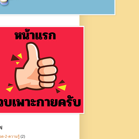
ู่
ด-2-ความรู้
(2)