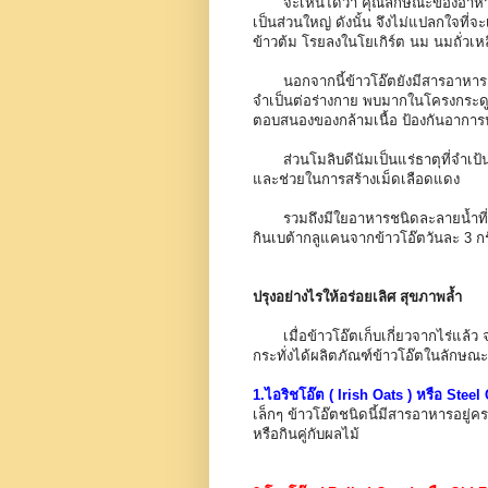
จะเห็นได้ว่า คุณลักษณะของอาหารเช้าท
เป็นส่วนใหญ่ ดังนั้น จึงไม่แปลกใจที่
ข้าวต้ม โรยลงในโยเกิร์ต นม นมถั่วเหล
นอกจากนี้ข้าวโอ๊ตยังมีสารอาหารสำค
จำเป็นต่อร่างกาย พบมากในโครงกระดูก
ตอบสนองของกล้ามเนื้อ ป้องกันอาการป
ส่วนโมลิบดีนัมเป็นแร่ธาตุที่จำเป้
และช่วยในการสร้างเม็ดเลือดแดง
รวมถึงมีใยอาหารชนิดละลายน้ำที่เรีย
กินเบต้ากลูแคนจากข้าวโอ๊ตวันละ 3
ปรุงอย่างไรให้อร่อยเลิศ สุขภาพล้ำ
เมื่อข้าวโอ๊ตเก็บเกี่ยวจากไร่แ
กระทั่งได้ผลิตภัณฑ์ข้าวโอ๊ตในลักษณะต
1.ไอริชโอ๊ต ( Irish Oats ) หรือ Steel
เล็กๆ ข้าวโอ๊ตชนิดนี้มีสารอาหารอยู
หรือกินคู่กับผลไม้