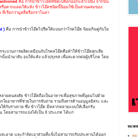
-Fashioned
คือ การนำข้าวโอ๊ตที่ขัดเปลือกออกแล้วไปนึ่ง จากนั้น
รือตากแดดให้แห้ง ข้าวโอ๊ตชนิดนี้นิยมใช้เป็นส่วนผสมของ
ี่เรียกว่ามูสลี่หรือกราโนลา
t )
คือ การนำข้าวโอ๊ตไปรีดให้แบนกว่าโรคโอ๊ต นิยมกินคู่กับโย
กระบวนการผลิตเหมือนกับโรคลโอ๊ตคือทำให้ข้าวโอ๊ตสุกเสีย
นั้นนำมาสับ อบให้แห้ง แล้วปรุงรส เพื่อสะดวกต่อผู้บริโภค โดย
ายคนสงสัย ข้าวโอ๊ตถือเป็นอาหารเพื่อสุขภาพที่อุดมไปด้วย
กากใยอาหารที่ช่วยในการขับถ่าย รวมถึงสารต้านอนุมูลอิสระ และ
กันให้กับร่างกาย ซึ่ง ข้าวโอ๊ต มีหลากหลายแบบให้เลือกรับ
โดยสามารถแบ่งได้เป็น 8 ประเภท ได้แก่
หมวดหม
สะอาด และกำจัดเอาส่วนที่แข็งไม่สามารถรับประทานได้ออก
หมว