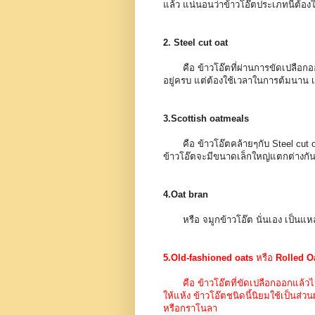
แล้ว แน่นอนว่าข้าวโอ๊ตประเภทนี้ต้
2. Steel cut oat
คือ ข้าวโอ๊ตที่ผ่านการขัดเปลือกออก 
อยู่ครบ แต่ต้องใช้เวลาในการต้มนาน เ
3.Scottish oatmeals
คือ ข้าวโอ๊ตคล้ายๆกับ Steel cut oa
ข้าวโอ๊ตจะมีขนาดเล็กใหญ่แตกต่างก
4.Oat bran
หรือ จมูกข้าวโอ๊ต นั่นเอง เป็นแหล
5.Old-fashioned oats
หรือ
Rolled O
คือ ข้าวโอ๊ตที่ขัดเปลือกออกแล้วไ
ให้แห้ง ข้าวโอ๊ตชนิดนี้นิยมใช้เป็นส่ว
หรือกราโนลา