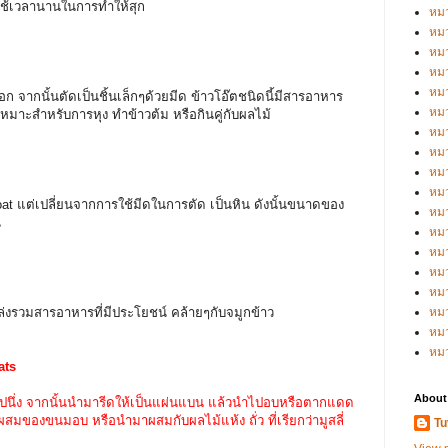
องใช้เวลานานในการทำให้สุก
หมว
หมว
หมว
หมว
หมว
จากนั้นตัดเป็นชิ้นเล็กๆด้วยมีด ข้าวโอ๊ตชนิดนี้มีสารอาหาร
หมว
หมาะสำหรับการหุง ทำข้าวต้ม หรือกินคู่กับผลไม้
หมว
หมว
หมว
หมว
t แต่เปลี่ยนจากการใช้มีดในการตัด เป็นหิน ดังนั้นขนาดของ
หมว
ัน
หม
หม
หม
หมว
หมว
่งรวมสารอาหารที่มีประโยชน์ คล้ายๆกับจมูกข้าว
หม
หม
ats
About
ปนึ่ง จากนั้นนำมารีดให้เป็นแผ่นแบน แล้วนำไปอบหรือตากแดด
นผสมของขนมอบ หรือนำมาผสมกับผลไม้แห้ง ถั่ว ที่เรียกว่ามูสลี่
Tu