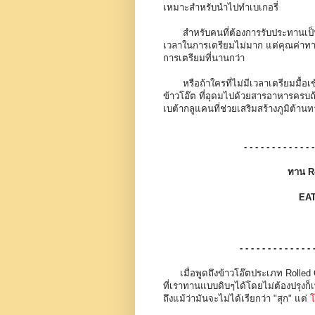
เหมาะสำหรับนำไปทำเบเกอรี่
สำหรับคนที่ต้องการรับประทานเป็นอา
เวลาในการเตรียมไม่มาก แต่คุณค่าทาง
การเตรียมที่นานกว่า
หรือถ้าใครที่ไม่มีเวลาเตรียมมื้อเ
ข้าวโอ๊ต ที่อุดมไปด้วยสารอาหารคร
เบต้ากลูแคนที่ช่วยเสริมสร้างภูมิต้าน
- - - - - - - - - - - - 
ทาน R
EAT
- - - - - - - - - - - - - 
เมื่อพูดถึงข้าวโอ๊ตประเภท Rolled 
ที่เราทานแบบดิบๆได้โดยไม่ต้องปรุงก็
ถึงแม้ว่ามันจะไม่ได้เรียกว่า "สุก" แต่