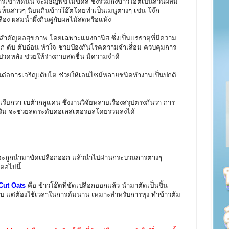
ี่ดีนั้น จะมีธัญพืชไม่ขัดสี ซึ่งรวมถึงข้าวโอ๊ตเป็นส่วนผสม
จะเห็นสาวๆ นิยมกินข้าวโอ๊ตโดยทำเป็นเมนูต่างๆ เช่น โจ๊ก
ือง ผสมน้ำผึ้งกินคู่กับผลไม้สดหรือแห้ง
ัญต่อสุขภาพ โดยเฉพาะแมงกานีส ซึ่งเป็นแร่ธาตุที่มีความ
 ตับ ตับอ่อน หัวใจ ช่วยป้องกันโรคความจำเสื่อม ควบคุมการ
วดหลัง ช่วยให้ร่างกายสดชื่น มีความจำดี
นต่อการเจริญเติบโต ช่วยให้เอนไซม์หลายชนิดทำงานเป็นปกติ
กว่า เบต้ากลูแคน ซึ่งงานวิจัยหลายเรื่องสรุปตรงกันว่า การ
 กรัม จะช่วยลดระดับคอเลสเตอรอลโดยรวมลงได้
ล้ว จะถูกนำมาขัดเปลือกออก แล้วนำไปผ่านกระบวนการต่างๆ
่อไปนี้
 Cut Oats
คือ ข้าวโอ๊ตที่ขัดเปลือกออกแล้ว นำมาตัดเป็นชิ้น
่ครบ แต่ต้องใช้เวลาในการต้มนาน เหมาะสำหรับการหุง ทำข้าวต้ม