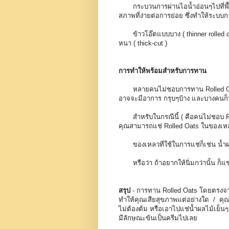
กระบวนการผ่านไอน้ำอ่อนๆไปที่พื้
สภาพที่ง่ายต่อการย่อย ซึ่งทำให้ระบ
ข้าวโอ๊ตแบบบาง ( thinner rolled 
หนา ( thick-cut )
การทำให้พร้อมสำหรับการทาน
หลายคนไม่ชอบการทาน
Rolled 
อาจจะมีอาการ กรุบๆบ้าง
และบางคนก็บ
สำหรับในกรณีนี้ ( คือคนไม่ชอบ Rolle
คุณสามารถแช่ Rolled Oats ในของเหล
ของเหลวที่ใช้ในการแช่ก็เช่น น้ำผลไ
หรือว่า ถ้าอยากให้นิ่มกว่านั้น ก็แช
สรุป
- การทาน Rolled Oats โดยตรงจากถุ
ทำให้คุณเสียสุขภาพแต่อย่างใด / คุ
ไม่ต้องต้ม หรือเอาไปแช่น้ำผลไม้เย็นๆ
มีลักษณะข้นเป็นครีมไปเลย