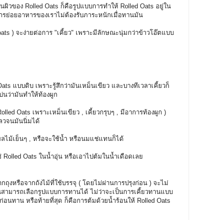
นผิวของ Rolled Oats ก็คือรูปแบบการทำให้ Rolled Oats อยู่ใน
บการย่อยอาหารของเราไม่ต้องรับภาระหนักเมื่อทานมัน
oats ) จะง่ายต่อการ "เคี้ยว" เพราะมีลักษณะนุ่มกว่าข้าวโอ๊ตแบบ
Oats แบบดิบ เพราะรู้สึกว่ามันเหม็นเขียว และบางทีเวลาเคี้ยวก็
่นว่ามันทำให้ท้องผูก
d Oats เพราะเหม็นเขียว , เคี้ยวกรุบๆ , มีอาการท้องผูก )
วจนมันนิ่มได้
ม้เย็นๆ , หรือจะใช้น้ำ หรือนมแช่แทนก็ได้
่ Rolled Oats ในน้ำอุ่น หรือเอาไปต้มในน้ำเดือดเลย
งหรือจากถังไม้ที่ใช้บรรจุ ( โดยไม่ผ่านการปรุงก่อน ) จะไม่
ณสามารถเลือกรูปแบบการทานได้ ไม่ว่าจะเป็นการเคี้ยวทานแบบ
ก่อนทาน หรือท้ายที่สุด ก็คือการต้มด้วยน้ำร้อนให้ Rolled Oats