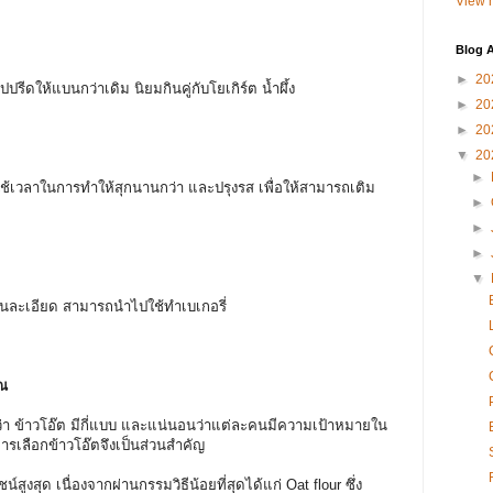
View m
Blog A
►
20
ีดให้แบนกว่าเดิม นิยมกินคู่กับโยเกิร์ต น้ำผึ้ง
►
20
►
20
▼
20
►
้เวลาในการทำให้สุกนานกว่า และปรุงรส เพื่อให้สามารถเติม
►
►
►
▼
นละเอียด สามารถนำไปใช้ทำเบเกอรี่
ุณ
้าวโอ๊ต มีกี่แบบ และแน่นอนว่าแต่ละคนมีความเป้าหมายใน
การเลือกข้าวโอ๊ตจึงเป็นส่วนสำคัญ
สุด เนื่องจากผ่านกรรมวิธีน้อยที่สุดได้แก่ Oat flour ซึ่ง