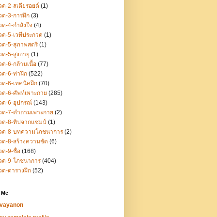
ด-2-สเตียรอยด์
(1)
ด-3-การฝึก
(3)
ด-4-กำลังใจ
(4)
ด-5-เวทีประกวด
(1)
ด-5-สุภาพสตรี
(1)
ด-5-สูงอายุ
(1)
ด-6-กล้ามเนื้อ
(77)
ด-6-ท่าฝึก
(522)
ด-6-เทคนิคฝึก
(70)
ด-6-ศัพท์เพาะกาย
(285)
ด-6-อุปกรณ์
(143)
วด-7-คำถามเพาะกาย
(2)
วด-8-ทิปจากแชมป์
(1)
วด-8-บทความโภชนาการ
(2)
ด-8-สร้างความชัด
(6)
ด-9-ชื่อ
(168)
วด-9-โภชนาการ
(404)
วด-ตารางฝึก
(52)
 Me
vayanon