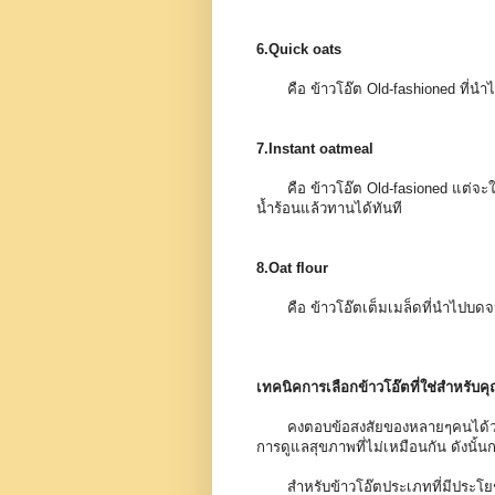
6.Quick oats
คือ ข้าวโอ๊ต Old-fashioned ที่นำไปปร
7.Instant oatmeal
คือ ข้าวโอ๊ต Old-fasioned แต่จะใช
น้ำร้อนแล้วทานได้ทันที
8.Oat flour
คือ ข้าวโอ๊ตเต็มเมล็ดที่นำไปบดจ
เทคนิคการเลือกข้าวโอ๊ตที่ใช่สำหรับค
คงตอบข้อสงสัยของหลายๆคนได้ว่า ข
การดูแลสุขภาพที่ไม่เหมือนกัน ดังนั้น
สำหรับข้าวโอ๊ตประเภทที่มีประโยชน์สูง