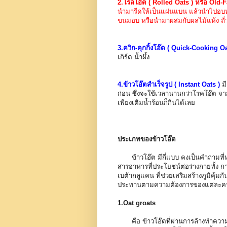
2.โรลโอ๊ต ( Rolled Oats ) หรือ Old
นำมารีดให้เป็นแผ่นแบน แล้วนำไปอบห
ขนมอบ หรือนำมาผสมกับผลไม้แห้ง ถั่ว ท
3.ควิก-คุกกิ้งโอ๊ต ( Quick-Cooking Oa
เกิร์ต น้ำผึ้ง
4.ข้าวโอ๊ตสำเร็จรูป ( Instant Oats )
มี
ก่อน ซึ่งจะใช้เวลานานกว่าโรคโอ๊ต จาก
เพียงเติมน้ำร้อนก็กินได้เลย
ประเภทของข้าวโอ๊ต
ข้าวโอ๊ต มีกี่แบบ คงเป็นคำถามที่หล
สารอาหารที่ประโยชน์ต่อร่างกายทั้ง 
เบต้ากลูแคน ที่ช่วยเสริมสร้างภูมิคุ้ม
ประทานตามความต้องการของแต่ละคน 
1.Oat groats
คือ ข้าวโอ๊ตที่ผ่านการล้างทำความ