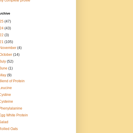
y complete profile
rchive
25
(47)
24
(43)
22
(3)
21
(105)
November
(4)
October
(14)
July
(52)
June
(1)
May
(9)
Blend of Protein
Leucine
Cystine
Cysteine
Phenylalanine
Egg White Protein
Salad
Rolled Oats