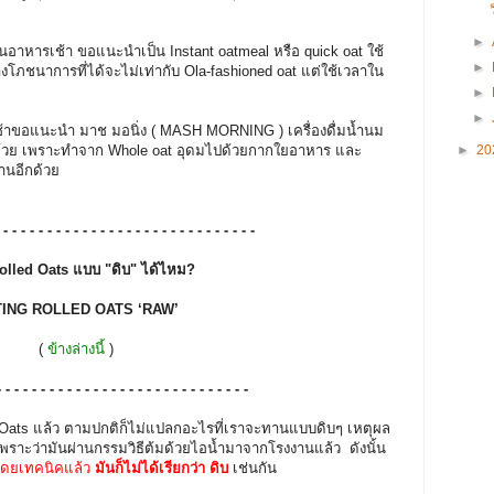
►
หารเช้า ขอแนะนำเป็น Instant oatmeal หรือ quick oat ใช้
►
โภชนาการที่ได้จะไม่เท่ากับ Ola-fashioned oat แต่ใช้เวลาใน
►
►
ช้าขอแนะนำ มาช มอนิ่ง ( MASH MORNING ) เครื่องดื่มน้ำนม
►
20
บถ้วย เพราะทำจาก Whole oat อุดมไปด้วยกากใยอาหาร และ
ทานอีกด้วย
- - - - - - - - - - - - - - - - - - - - - - - - - - - - - -
olled Oats แบบ "ดิบ" ได้ไหม?
ING ROLLED OATS ‘RAW’
(
ข้างล่างนี้
)
- - - - - - - - - - - - - - - - - - - - - - - - - - - - -
Oats แล้ว ตามปกติก็ไม่แปลกอะไรที่เราจะทานแบบดิบๆ เหตุผล
เพราะว่ามันผ่านกรรมวิธีต้มด้วยไอน้ำมาจากโรงงานแล้ว ดังนั้น
โดยเทคนิคแล้ว
มันก็ไม่ได้เรียกว่า ดิบ
เช่นกัน