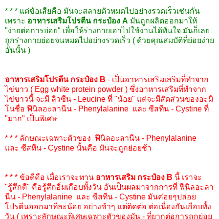
* * * แต่ข้อเสียคือ มันจะสลายตัวหมดไปอย่างรวดเร็วเช่นกัน
เพราะ
อาหารเสริมโปรตีน กระป๋อง A
มันถูกผลิตออกมาให้
"ง่ายต่อการย่อย" เพื่อให้ร่างกายเอาไปใช้งานได้ทันใจ มันก็เลย
ถูกร่างกายย่อยจนหมดไปอย่างรวดเร็ว ( ด้วยคุณสมบัติที่ย่อยง่าย
อันนั้น )
อาหารเสริมโปรตีน กระป๋อง B
- เป็นอาหารเสริมเสริมที่ทำจาก
ไข่ขาว (
Egg white protein powder
) ซึ่งอาหารเสริมที่ทำจาก
ไข่ขาวนี้ จะมี
ลิวซีน - Leucine
ที่ "น้อย" แต่จะมีสัดส่วนของอะมิ
โนชื่อ
ฟีนิลอะลานีน - Phenylalanine
และ
ซีสทีน - Cystine
ที่
"มาก" เป็นพิเศษ
* * * ลักษณะเฉพาะตัวของ
ฟีนิลอะลานีน - Phenylalanine
และ
ซีสทีน - Cystine
นั้นคือ มันจะถูกย่อยช้า
* * * ข้อดีคือ เมื่อเราจะทาน
อาหารเสริม กระป๋อง B
นี้ เราจะ
"รู้สึกดี" คือรู้สึกอิ่มเกือบทั้งวัน อันเป็นผลมาจากการที่
ฟีนิลอะลา
นีน - Phenylalanine
และ
ซีสทีน - Cystine
มันค่อยๆปล่อย
โปรตีนออกมาทีละน้อย อย่างช้าๆ แต่ติดต่อ ต่อเนื่องกันเกือบทั้ง
วัน ( เพราะลักษณะพิเศษเฉพาะตัวของมัน - ที่ยากต่อการถูกย่อย