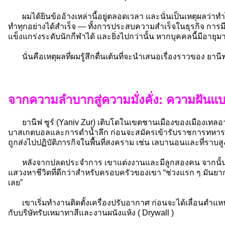
ผมได้ยินข้ออ้างเหล่านี้อยู่ตลอดเวลา และนั่นเป็นเหตุผลว่า
ทำทุกอย่างได้สำเร็จ — ทั้งการประสบความสำเร็จในธุรกิจ การมีช
แข็งแกร่งระดับนักกีฬาได้ และยิ่งไปกว่านั้น หากบุคคลนี้มีอายุมาก
นั่นคือเหตุผลที่ผมรู้สึกตื่นเต้นที่จะนำเสนอเรื่องราวของ ยานีฟ
จากความลำบากสู่ความมั่งคั่ง: ความฝันแบ
ยานีฟ ซูร์ (Yaniv Zur) เติบโตในเขตชานเมืองของเมืองเทลอา
บาสเกตบอลและการดำน้ำลึก ก่อนจะสมัครเข้ารับราชการทหารเมื่อ
ถูกส่งไปปฏิบัติภารกิจในพื้นที่สงคราม เช่น เลบานอนและที่ราบส
หลังจากปลดประจำการ เขาแต่งงานและมีลูกสองคน จากนั้นเขา
แสวงหาชีวิตที่ดีกว่าสำหรับครอบครัวของเขา “ช่วงแรก ๆ มันยา
เลย”
เขาเริ่มทำงานติดตั้งเครื่องปรับอากาศ ก่อนจะได้เลื่อนตำแหน่
กับบริษัทรับเหมาทาสีและงานผนังแห้ง ( Drywall )