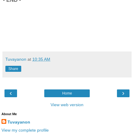
Tuvayanon
at
10:35 AM
Share
‹
›
Home
View web version
About Me
Tuvayanon
View my complete profile