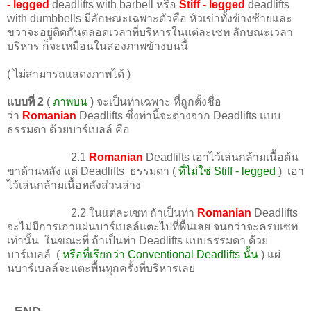
- legged
deadlifts with barbell หรือ
Stiff - legged
deadlifts
with dumbbells มีลักษณะเฉพาะตัวคือ หัวเข่าทั้งข้างซ้ายและ
ขวาจะอยู่ติดกันตลอดเวลาที่บริหารในแต่ละเซท ลักษณะเวลา
บริหาร ก็จะเหมือนในสองภาพข้างบนนี้
( ไม่สามารถแสดงภาพได้ )
แบบที่ 2
(
ภาพบน
) จะเป็นท่าเฉพาะ ที่ถูกตั้งชื่อ
ว่า
Romanian
Deadlifts ซึ่งท่านี้จะต่างจาก Deadlifts แบบ
ธรรมดา ด้วยบาร์เบลล์ คือ
2.1
Romanian
Deadlifts เอาไว้เล่นกล้ามเนื้อต้น
ขาด้านหลัง แต่ Deadlifts ธรรมดา (
ที่ไม่ใช่ Stiff - legged
) เอา
ไว้เล่นกล้ามเนื้อหลังส่วนล่าง
2.2 ในแต่ละเซท ถ้าเป็นท่า
Romanian
Deadlifts
จะไม่มีการเอาแผ่นบาร์เบลล์แตะไปที่พื้นเลย จนกว่าจะครบเซท
เท่านั้น ในขณะที่ ถ้าเป็นท่า Deadlifts แบบธรรมดา ด้วย
บาร์เบลล์ (
หรือที่เรียกว่า Conventional Deadlifts นั้น
) แผ่
นบาร์เบลล์จะแตะพื้นทุกครั้งที่บริหารเลย
- END -