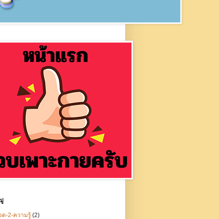
ู่
ด-2-ความรู้
(2)