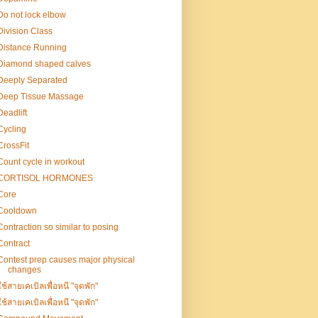
Do not lock elbow
Division Class
Distance Running
Diamond shaped calves
Deeply Separated
Deep Tissue Massage
Deadlift
Cycling
CrossFit
Count cycle in workout
CORTISOL HORMONES
Core
Cooldown
Contraction so similar to posing
Contract
Contest prep causes major physical
changes
ใช้สายเคเบิลเพื่อหนี "จุดพัก"
ใช้สายเคเบิลเพื่อหนี "จุดพัก"