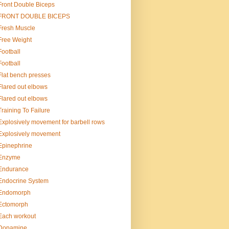
Front Double Biceps
FRONT DOUBLE BICEPS
Fresh Muscle
Free Weight
Football
Football
Flat bench presses
Flared out elbows
Flared out elbows
Training To Failure
Explosively movement for barbell rows
Explosively movement
Epinephrine
Enzyme
Endurance
Endocrine System
Endomorph
Ectomorph
Each workout
Dopamine