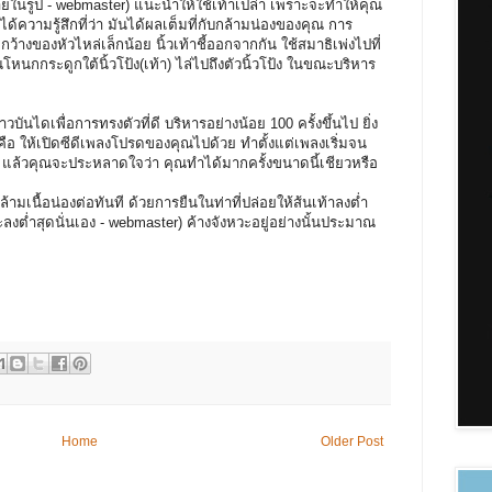
ยในรูป -
webmaster
) แนะนำให้ใช้เท้าเปล่า เพราะจะทำให้คุณ
ความรู้สึกที่ว่า มันได้ผลเต็มที่กับกล้ามน่องของคุณ การ
กว้างของหัวไหล่เล็กน้อย นิ้วเท้าชี้ออกจากกัน ใช้สมาธิเพ่งไปที่
โหนกกระดูกใต้นิ้วโป้ง(เท้า) ไล่ไปถึงตัวนิ้วโป้ง ในขณะบริหาร
เพื่อการทรงตัวที่ดี บริหารอย่างน้อย 100 ครั้งขึ้นไป ยิ่ง
ิคคือ ให้เปิดซีดีเพลงโปรดของคุณไปด้วย ทำตั้งแต่เพลงเริ่มจน
ี แล้วคุณจะประหลาดใจว่า คุณทำได้มากครั้งขนาดนี้เชียวหรือ
ื้อน่องต่อทันที ด้วยการยืนในท่าที่ปล่อยให้ส้นเท้าลงต่ำ
ะลงต่ำสุดนั่นเอง - webmaster) ค้างจังหวะอยู่อย่างนั้นประมาณ
Home
Older Post