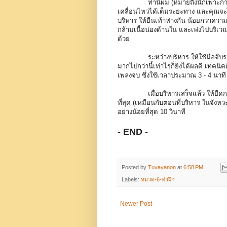
ท่านี้ผม
(หมายถึงนักเพาะกา
เคลื่อนไหวได้เต็มระยะทาง และคุณจะได้
บริหาร ให้ยืนเท้าห่างกัน น้อยกว่าความ
กล้ามเนื้อน่องด้านใน และเพ่งไปบริเวณ
ด้วย
ระหว่างบริหาร ให้ใช้มือจับราวบันได
มากไปกว่านี้เท่าไรก็ยิ่งได้ผลดี เทคน
เพลงจบ ซึ่งใช้เวลาประมาณ 3 - 4 นาท
เมื่อบริหารเสร็จแล้ว ให้ยืดกล้ามเน
ที่สุด (เหมือนกับตอนที่บริหาร ในจังหว
อย่างน้อยที่สุด 10 วินาที
- END -
Posted by
Tuvayanon
at
6:58 PM
Labels:
หมวด-6-ท่าฝึก
Newer Post