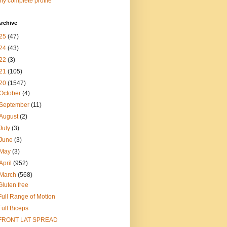
y complete profile
rchive
25
(47)
24
(43)
22
(3)
21
(105)
20
(1547)
October
(4)
September
(11)
August
(2)
July
(3)
June
(3)
May
(3)
April
(952)
March
(568)
Gluten free
Full Range of Motion
Full Biceps
FRONT LAT SPREAD