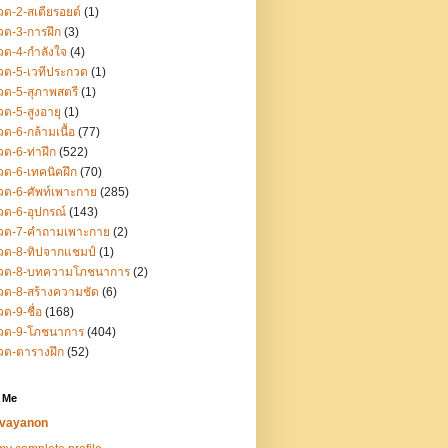
ด-2-สเตียรอยด์
(1)
ด-3-การฝึก
(3)
ด-4-กำลังใจ
(4)
ด-5-เวทีประกวด
(1)
ด-5-สุภาพสตรี
(1)
ด-5-สูงอายุ
(1)
ด-6-กล้ามเนื้อ
(77)
ด-6-ท่าฝึก
(522)
ด-6-เทคนิคฝึก
(70)
ด-6-ศัพท์เพาะกาย
(285)
ด-6-อุปกรณ์
(143)
วด-7-คำถามเพาะกาย
(2)
วด-8-ทิปจากแชมป์
(1)
วด-8-บทความโภชนาการ
(2)
ด-8-สร้างความชัด
(6)
ด-9-ชื่อ
(168)
วด-9-โภชนาการ
(404)
วด-ตารางฝึก
(52)
 Me
vayanon